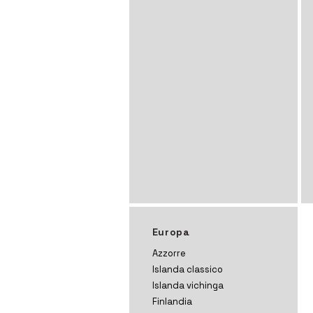
Europa
Azzorre
Islanda classico
Islanda vichinga
Finlandia