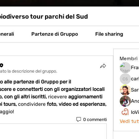
diverso tour parchi del Sud
nerali
Partenze di Gruppo
File sharing
Membri
Fra
ato la descrizione del gruppo.
car
 alle partenze di Gruppo per il 
carla m
conoscere e connetterti con gli organizzatori locali 
Sar
con gli altri iscritti,
 ricevere 
aggiornamenti 
And
i tours,
 condividere 
foto, video ed esperienze, 
iaggio!
IoV
0 commenti
Vedi tut