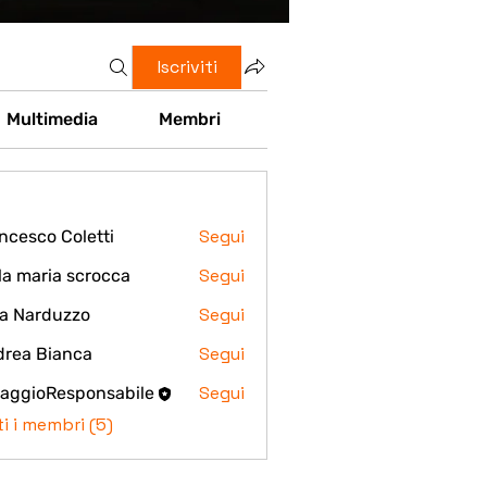
Iscriviti
Multimedia
Membri
Segui
ncesco Coletti
Segui
la maria scrocca
aria scrocca
Segui
a Narduzzo
Segui
rea Bianca
Segui
iaggioResponsabile
ti i membri (5)