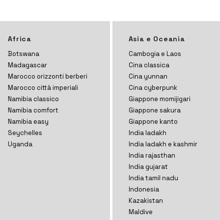
Africa
Asia e Oceania
Botswana
Cambogia e Laos
Madagascar
Cina classica
Marocco orizzonti
berberi
Cina yunnan
Marocco città imperiali
Cina cyberpunk
Namibia classico
Giappone momijigari
Namibia comfort
Giappone sakura
Namibia easy
Giappone kanto
Seychelles
India ladakh
Uganda
India ladakh e kashmir
India rajasthan
India gujarat
India tamil nadu
Indonesia
Kazakistan
Maldive