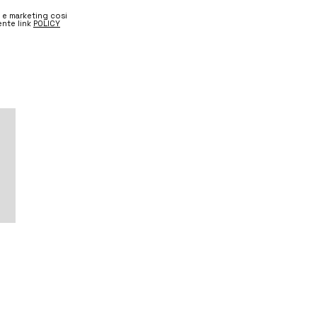
e e marketing cosi
nte link
POLICY