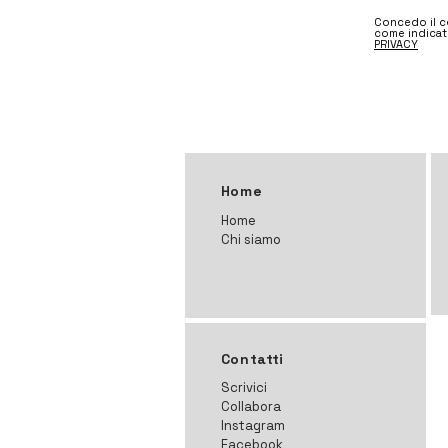
Concedo il co
come indicat
PRIVACY
Home
Home
Chi siamo
Contatti
Scrivici
Collabora
Instagram
Facebook