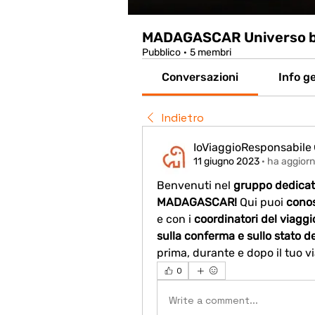
MADAGASCAR Universo bio
Pubblico
·
5 membri
Conversazioni
Info ge
Indietro
IoViaggioResponsabile
11 giugno 2023
·
ha aggiorn
Benvenuti nel 
gruppo dedicato
MADAGASCAR! 
Qui puoi 
e con i 
coordinatori del viaggio, 
sulla conferma e sullo stato de
prima, durante e dopo il tuo v
0
Write a comment...