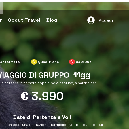
r
Scout Travel
Blog
Accedi
onfermato
Quasi Pieno
Sold Out
11gg
VIAGGIO DI GRUPPO
 a persona in camera doppia, volo escluso, a partire da:
€ 3.990
Date di Partenza e Voli
uso, chiedici una quotazione dei migliori voli per questo tour