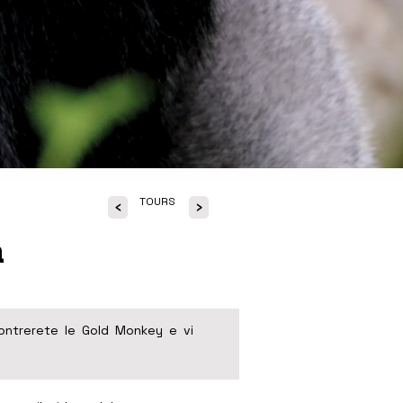
TOURS
<
>
a
ncontrerete le Gold Monkey e vi