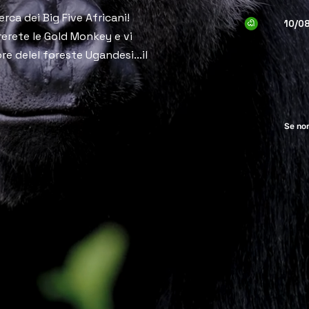
ca dei Big Five Africani! 
10/0
erete le Gold Monkey e vi 
e delel foreste Ugandesi...il 
Se non