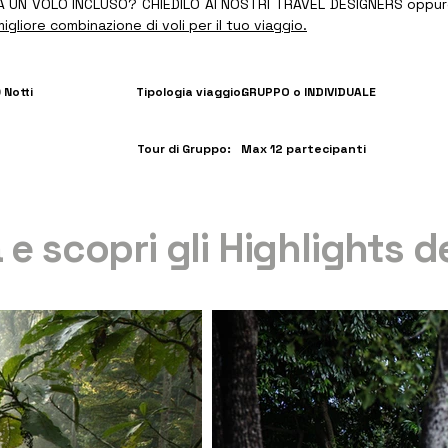
 UN VOLO INCLUSO? CHIEDILO AI NOSTRI TRAVEL DESIGNERS oppu
igliore combinazione di voli per il tuo viaggio.
0 Notti
Tipologia viaggio:
GRUPPO o INDIVIDUALE
Tour di Gruppo:
Max 12 partecipanti
 e scopri gli Highlights d