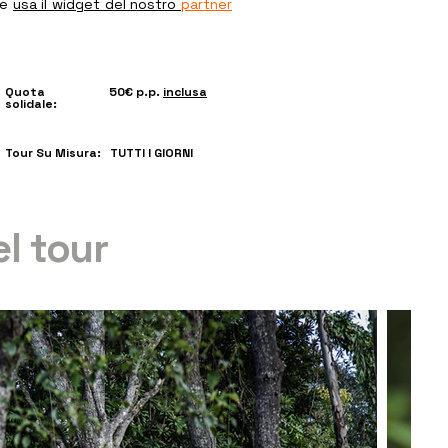
re
usa il widget del nostro
partner
Quota
50€ p.p.
inclusa
solidale:
Tour Su Misura:
TUTTI I GIORNI
el tour