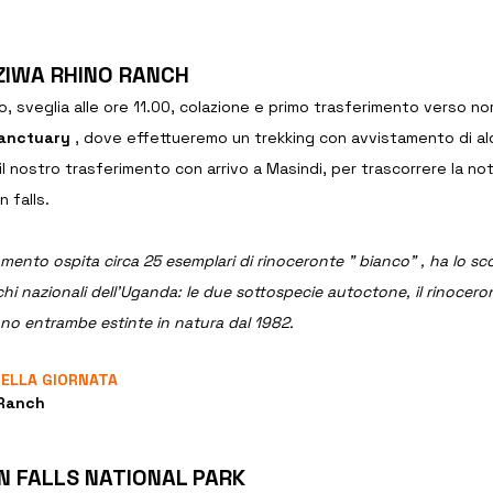
 ZIWA RHINO RANCH
o, sveglia alle ore 11.00, colazione e primo trasferimento verso n
sanctuary 
, dove effettueremo un trekking con avvistamento di alc
il nostro trasferimento con arrivo a Masindi, per trascorrere la no
 falls. 
momento ospita circa 25 esemplari di rinoceronte ” bianco” , ha lo sco
hi nazionali dell’Uganda: le due sottospecie autoctone, il rinoceron
ono entrambe estinte in natura dal 1982.
 NELLA GIORNATA
 Ranch
N FALLS NATIONAL PARK