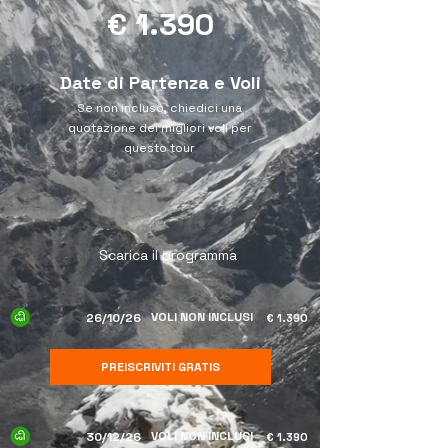
€ 1.390
Date di Partenza e Voli
Se non incluso, chiedici una
quotazione dei migliori voli per
questo tour
Scarica il programma
VOLI NON INCLUSI
26/10/26
€ 1.390
PREISCRIVITI GRATIS
VOLI NON INCLUSI
30/12/26
€ 1.390