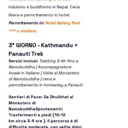
induismo e buddhismo in Nepal. Cena 
libera e pernottamento in hotel.
Pernottamento in: 
Hotel Gallery Park 
*** o similare.  
3° GIORNO - 
Kathmandu > 
Panauti Trek
Servizi inclusi: 
Trekking 3-4h fino a 
Namobuddha | Accompagnatore 
locale in italiano | 
Visita al Monastero 
di Namobuddha |
 cena e 
pernottamento in homestay a Panauti
Sentieri di Pace: Da Dhulikhel al 
Monastero di 
NamobuddhaSpostamenti: 
Trasferimenti a piedi (10-12 
km circa 3-4 ore ). Il percorso è di 
difficoltà moderata, con salite dolci 