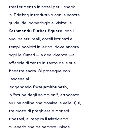
trasferimento in hotel per il check 
in. Briefing introduttivo con la nostra 
guida. Nel pomeriggio si visita: la 
Kathmandu Durbar Square
, con i 
suoi palazzi reali, cortili intricati e 
templi scolpiti in legno, dove ancora 
oggi la Kumari —la dea vivente —si 
affaccia di tanto in tanto dalla sua 
finestra sacra. Si prosegue con 
l’ascesa al 
leggendario 
Swayambhunath
, 
lo “stupa degli scimmioni”, arroccato 
su una collina che domina la valle. Qui, 
tra ruote di preghiera e monaci 
tibetani, si respira il misticismo 
millenario che da sempre unisce 