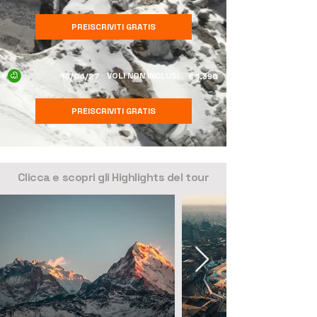
PREISCRIVITI GRATIS
VOLI NON INCLUSI
16/04/27
€ 1.390
PREISCRIVITI GRATIS
Scopri tutte le date di partenza
Clicca e scopri gli Highlights del tour