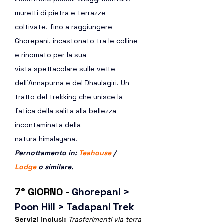
muretti di pietra e terrazze 
coltivate, fino a raggiungere 
Ghorepani, incastonato tra le colline 
e rinomato per la sua 
vista spettacolare sulle vette 
dell’Annapurna e del Dhaulagiri. Un 
tratto del trekking che unisce la 
fatica della salita alla bellezza 
incontaminata della 
natura himalayana.
Pernottamento in: 
Teahouse
 / 
Lodge
 o similare.  
7° GIORNO - 
Ghorepani > 
Poon Hill > Tadapani Trek
Servizi inclusi: 
Trasferimenti via terra 