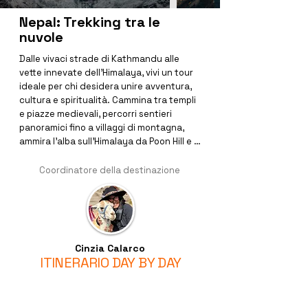
Nepal: Trekking tra le
nuvole
Dalle vivaci strade di Kathmandu alle 
vette innevate dell'Himalaya, vivi un tour 
ideale per chi desidera unire avventura, 
cultura e spiritualità. Cammina tra templi 
e piazze medievali, percorri sentieri 
panoramici fino a villaggi di montagna, 
ammira l’alba sull’Himalaya da Poon Hill e 
naviga sulle acque tranquille del lago 
Phewa a Pokhara. Un viaggio completo nel 
Coordinatore della destinazione
cuore autentico del Nepal, tra paesaggi 
mozzafiato e tradizioni millenarie.
Cinzia Calarco
ITINERARIO DAY BY DAY