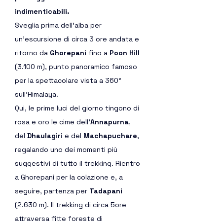
indimenticabili.
Sveglia prima dell’alba per 
un’escursione di circa 3 ore andata e 
ritorno da 
Ghorepani
 fino a 
Poon Hill 
(3.100 m), punto panoramico famoso 
per la spettacolare vista a 360° 
sull’Himalaya.
Qui, le prime luci del giorno tingono di 
rosa e oro le cime dell’
Annapurna
, 
del 
Dhaulagiri
 e del 
Machapuchare
, 
regalando uno dei momenti più 
suggestivi di tutto il trekking. Rientro 
a Ghorepani per la colazione e, a 
seguire, partenza per 
Tadapani
(2.630 m). Il trekking di circa 5ore 
attraversa fitte foreste di 