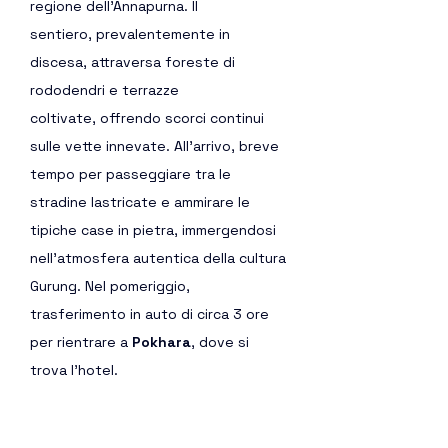
regione dell’Annapurna. Il 
sentiero, prevalentemente in 
discesa, attraversa foreste di 
rododendri e terrazze 
coltivate, offrendo scorci continui 
sulle vette innevate. All’arrivo, breve 
tempo per passeggiare tra le 
stradine lastricate e ammirare le 
tipiche case in pietra, immergendosi 
nell’atmosfera autentica della cultura 
Gurung. Nel pomeriggio, 
trasferimento in auto di circa 3 ore 
per rientrare a 
Pokhara
, dove si 
trova l'hotel.
Pernottamento in: 
Utsal Himalaya 
Hotel o similare.  