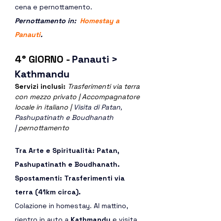
cena e pernottamento.
Pernottamento in:  
Homestay a 
Panauti
.  
4° GIORNO - 
Panauti > 
Kathmandu
Servizi inclusi: 
Trasferimenti via terra 
con mezzo privato | Accompagnatore 
locale in italiano | 
Visita di Patan, 
Pashupatinath e Boudhanath
|
 pernottamento
Tra Arte e Spiritualità: Patan, 
Pashupatinath e Boudhanath. 
Spostamenti: Trasferimenti via 
terra (41km circa).
Colazione in homestay. Al mattino, 
rientro in auto a 
Kathmandu
 e visita 