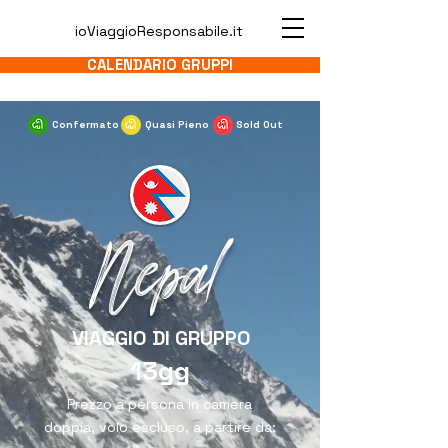
ioViaggioResponsabile.it
CALENDARIO GRUPPI
Confermato
Quasi Pieno
Sold Out
Nepal
VIAGGIO DI GRUPPO
13gg
Prezzo a persona in camera
doppia, volo escluso, a partire da: