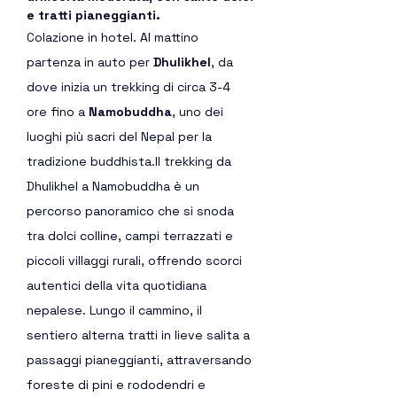
e tratti pianeggianti.
Colazione in hotel. Al mattino 
partenza in auto per 
Dhulikhel
, da 
dove inizia un trekking di circa 3-4 
ore fino a 
Namobuddha
, uno dei 
luoghi più sacri del Nepal per la 
tradizione 
buddhista.Il
 trekking da 
Dhulikhel a Namobuddha è un 
percorso panoramico che si snoda 
tra dolci colline, campi terrazzati e 
piccoli villaggi rurali, offrendo scorci 
autentici della vita quotidiana 
nepalese. Lungo il cammino, il 
sentiero alterna tratti in lieve salita a 
passaggi pianeggianti, attraversando 
foreste di pini e rododendri e 