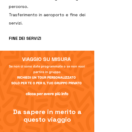
percorso.
Trasferimento in aeroporto e fine dei 
servizi.
FINE DEI SERVIZI
VIAGGIO SU MISURA
Se non ci sono date programmate o se non vuoi
partire in gruppo
RICHIEDI UN TOUR PERSONALIZZATO
SOLO PER TE O PER IL TUO GRUPPO PRIVATO
clicca per avere più info
Da sapere in merito a
questo viaggio