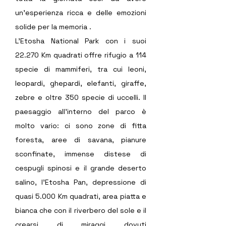
un’esperienza ricca e delle emozioni 
solide per la memoria .
L’Etosha National Park con i suoi 
22.270 Km quadrati offre rifugio a 114 
specie di mammiferi, tra cui leoni, 
leopardi, ghepardi, elefanti, giraffe, 
zebre e oltre 350 specie di uccelli. Il 
paesaggio all’interno del parco è 
molto vario: ci sono zone di fitta 
foresta, aree di savana, pianure 
sconfinate, immense distese di 
cespugli spinosi e il grande deserto 
salino, l’Etosha Pan, depressione di 
quasi 5.000 Km quadrati, area piatta e 
bianca che con il riverbero del sole e il 
crearsi di miraggi dovuti 