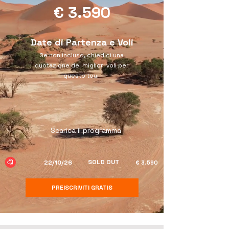
€ 3.590
Date di Partenza e Voli
Se non incluso, chiedici una
quotazione dei migliori voli per
questo tour
Scarica il programma
SOLD OUT
22/10/26
€ 3.590
PREISCRIVITI GRATIS
Scopri tutte le date di partenza