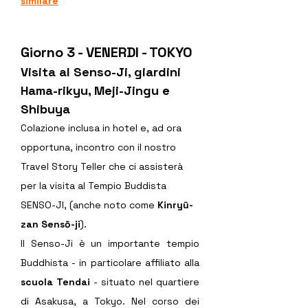
similare
Giorno 3 - VENERDI - TOKYO 
Visita al Senso-Ji, giardini 
Hama-rikyu, Meji-Jingu e 
Shibuya
Colazione inclusa in hotel e, ad ora 
opportuna, incontro con il nostro 
Travel Story Teller che ci assisterà 
per la visita al Tempio Buddista 
SENSO-JI, (anche noto come 
Kinryū-
zan Sensō-ji
).
Il Senso-Ji è un importante tempio 
Buddhista - in particolare affiliato alla 
scuola Tendai 
-
situato nel quartiere 
di Asakusa, a Tokyo. Nel corso dei 