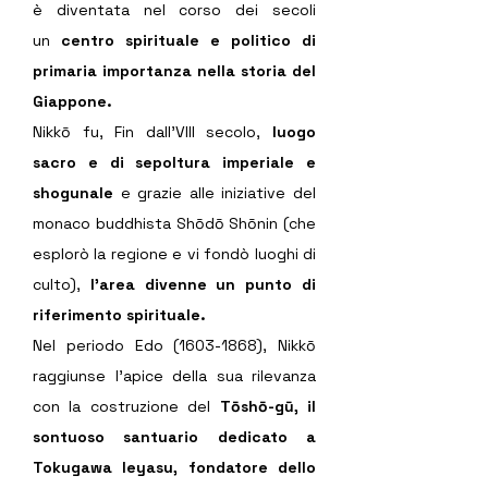
è diventata nel corso dei secoli 
un
 centro spirituale e politico di 
primaria importanza nella storia del 
Giappone. 
Nikkō fu, Fin dall’VIII secolo, 
luogo 
sacro e di sepoltura imperiale e 
shogunale
 e grazie alle iniziative del 
monaco buddhista Shōdō Shōnin (che 
esplorò la regione e vi fondò luoghi di 
culto),
 l’area divenne un punto di 
riferimento spirituale.
Nel periodo Edo (1603-1868), Nikkō 
raggiunse l’apice della sua rilevanza 
con la costruzione del
 Tōshō-gū, il 
sontuoso santuario dedicato a 
Tokugawa Ieyasu,
fondatore dello 