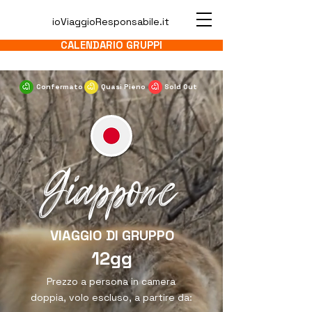
ioViaggioResponsabile.it
CALENDARIO GRUPPI
Confermato
Quasi Pieno
Sold Out
Giappone
VIAGGIO DI GRUPPO
12gg
Prezzo a persona in camera
doppia, volo escluso, a partire da: