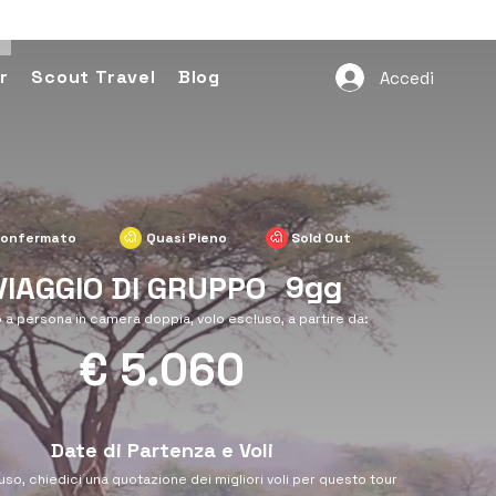
r
Scout Travel
Blog
Accedi
onfermato
Quasi Pieno
Sold Out
9gg
VIAGGIO DI GRUPPO
 a persona in camera doppia, volo escluso, a partire da:
€ 5.060
Date di Partenza e Voli
uso, chiedici una quotazione dei migliori voli per questo tour