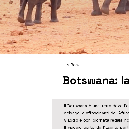
attraverso dipinti rupestri carichi d
Attraversando le aree orientali della
Khwai Private Reserve, uno degli amb
del Botswana. Tra safari via terra, po
cene sotto le stelle e notti in tenda, 
autentica del bush africano: un’esp
dove comfort, avventura e natura s
ricordo profondo.
< Back
Botswana: la
Il Botswana è una terra dove l’a
selvaggi e affascinanti dell’Africa
viaggio e ogni giornata regala inc
Il viaggio parte da Kasane, port