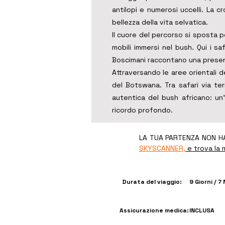
antilopi e numerosi uccelli. La c
bellezza della vita selvatica.
Il cuore del percorso si sposta 
mobili immersi nel bush. Qui i sa
Boscimani raccontano una presenz
Attraversando le aree orientali d
del Botswana. Tra safari via terra
autentica del bush africano: u
ricordo profondo.
LA TUA PARTENZA NON HA
SKYSCANNER,
e trova la m
Durata del viaggio:
9 Giorni / 7 
Assicurazione medica:
INCLUSA