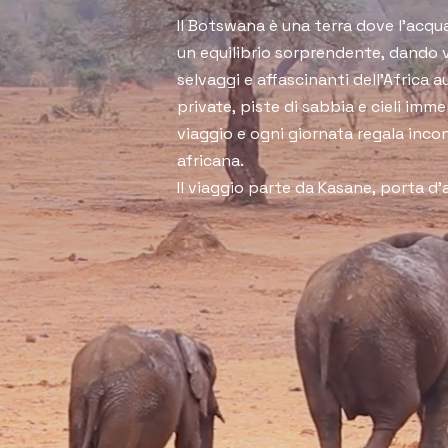
Il Botswana è una terra dove l’acqua
un equilibrio sorprendente, dando v
selvaggi e affascinanti dell’Africa aus
private, piste di sabbia e cieli immen
viaggio e ogni giornata regala incon
africana.

Il viaggio parte da Kasane, porta d’
Chobe, dove il grande fiume attira e
antilopi e numerosi uccelli. La crocie
lungo le rive del Chobe introducono 
bellezza della vita selvatica.

Il cuore del percorso si sposta poi 
e la regione di Savuti, tra piste re
mobili immersi nel bush. Qui i safari 
seguono le tracce di leoni, elefanti 
dei Boscimani raccontano una pres