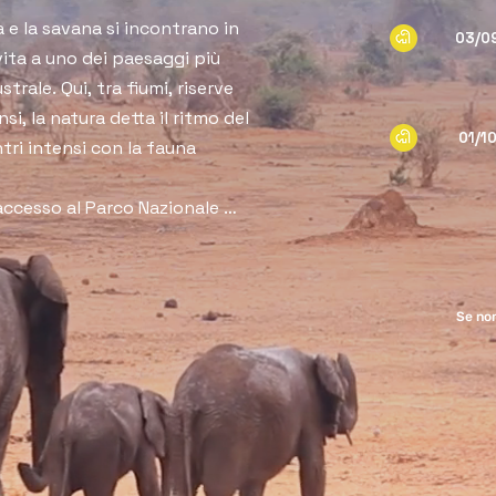
 e la savana si incontrano in 
03/0
ita a uno dei paesaggi più 
trale. Qui, tra fiumi, riserve 
si, la natura detta il ritmo del 
01/1
tri intensi con la fauna 
accesso al Parco Nazionale 
lefanti, ippopotami, bufali, 
ra al tramonto e i primi safari 
subito alla potenza e alla 
Se non
verso la Chobe Forest Reserve 
mote, pozze d’acqua e campi 
all’alba e al tramonto 
e predatori, mentre le colline 
enza umana antichissima 