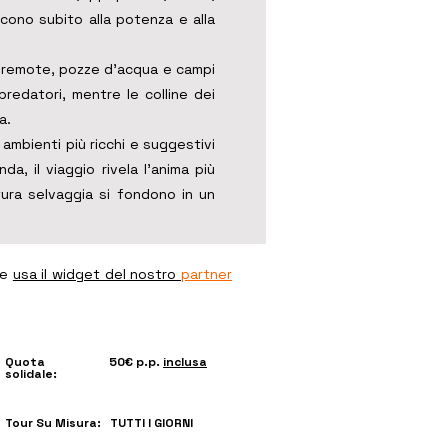
ucono subito alla potenza e alla
te remote, pozze d’acqua e campi
predatori, mentre le colline dei
a.
 ambienti più ricchi e suggestivi
da, il viaggio rivela l’anima più
ura selvaggia si fondono in un
re
usa il widget del nostro
partner
Quota
50€ p.p.
inclusa
solidale:
Tour Su Misura:
TUTTI I GIORNI