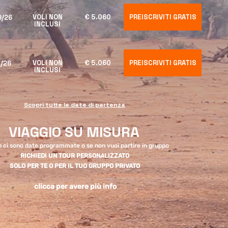
VOLI NON
€ 5.060
PREISCRIVITI GRATIS
9/26
INCLUSI
VOLI NON
€ 5.060
PREISCRIVITI GRATIS
0/26
INCLUSI
Scopri tutte le date di partenza
VIAGGIO SU MISURA
 ci sono date programmate o se non vuoi partire in gruppo
RICHIEDI UN TOUR PERSONALIZZATO
SOLO PER TE O PER IL TUO GRUPPO PRIVATO
clicca per avere più info