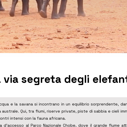
i memoria.

 Moremi si raggiunge infine la 
ienti più ricchi e suggestivi 
ssibili attività sull’acqua, 
il viaggio rivela l’anima più 
erienza intensa e completa, 
elvaggia si fondono in un 
 via segreta degli elefan
cqua e la savana si incontrano in un equilibrio sorprendente, da
 australe. Qui, tra fiumi, riserve private, piste di sabbia e cieli imm
ontri intensi con la fauna africana.
a d’accesso al Parco Nazionale Chobe, dove il grande fiume attir