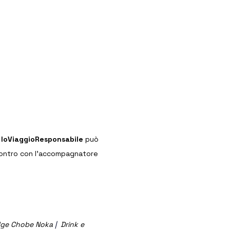
 
IoViaggioResponsabile
 può 
incontro con l’accompagnatore 
odge Chobe Noka
 |
 Drink e 