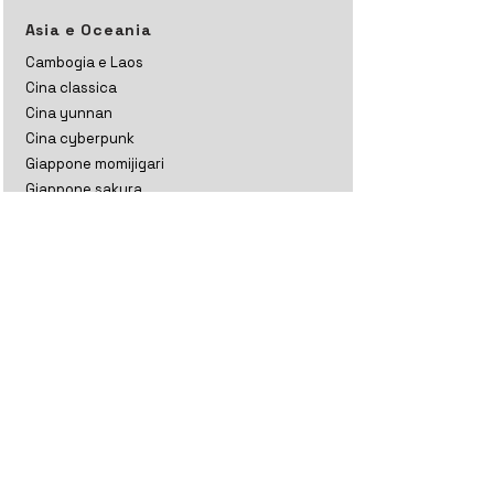
Asia e Oceania
Cambogia e Laos
Cina classica
Cina yunnan
Cina cyberpunk
Giappone momijigari
Giappone sakura
Giappone kanto
India ladakh
India ladakh e kashmir
India rajasthan
India gujarat
India tamil nadu
Indonesia
Kazakistan
Maldive
Nepal classico
Nepal trekking
Nuova Zelanda aoteratoa