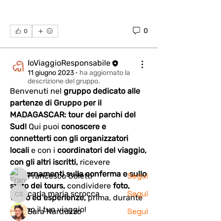
0
0
IoViaggioResponsabile
11 giugno 2023
·
ha aggiornato la
descrizione del gruppo.
Benvenuti nel 
gruppo dedicato alle 
Info generali
partenze di Gruppo per il 
Benvenuti nel gruppo dedicato ai
MADAGASCAR: tour dei parchi del 
viaggi ed alle partenze di
...
Sud! 
Qui puoi 
conoscere e 
Continua a Leggere
connetterti con gli organizzatori 
locali 
e con i 
coordinatori del viaggio, 
Membri
con gli altri iscritti,
 ricevere 
aggiornamenti sulla conferma e sullo 
Segui
Francesco Coletti
stato dei tours,
 condividere 
foto, 
Segui
carla maria scrocca
video ed esperienze, 
prima, durante 
carla maria scrocca
e dopo il tuo viaggio!
Segui
Sara Narduzzo