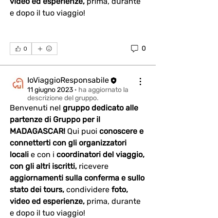
video ed esperienze, 
prima, durante 
e dopo il tuo viaggio!
0
0
IoViaggioResponsabile
11 giugno 2023
·
ha aggiornato la
descrizione del gruppo.
Benvenuti nel 
gruppo dedicato alle 
partenze di Gruppo per il 
MADAGASCAR! 
Qui puoi 
conoscere e 
connetterti con gli organizzatori 
locali 
e con i 
coordinatori del viaggio, 
con gli altri iscritti,
 ricevere 
aggiornamenti sulla conferma e sullo 
stato dei tours,
 condividere 
foto, 
video ed esperienze, 
prima, durante 
e dopo il tuo viaggio!