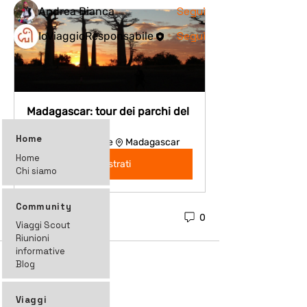
Segui
Andrea Bianca
Segui
IoViaggioResponsabile
Vedi tutti i membri (5)
Madagascar: tour dei parchi del 
Sud
Home
Orario da definire
Madagascar
Home
Registrati
Chi siamo
Community
0
0
Viaggi Scout
Riunioni
informative
Blog
Viaggi