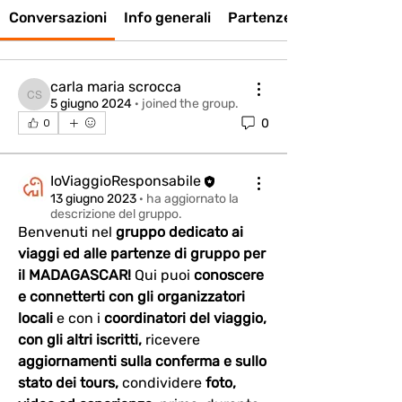
Conversazioni
Info generali
Partenze di Gruppo
carla maria scrocca
carla maria scrocca
5 giugno 2024
·
joined the group.
0
0
IoViaggioResponsabile
13 giugno 2023
·
ha aggiornato la
descrizione del gruppo.
Benvenuti nel 
gruppo dedicato ai 
viaggi ed alle partenze di gruppo per 
il MADAGASCAR! 
Qui puoi 
conoscere 
e connetterti con gli organizzatori 
locali 
e con i 
coordinatori del viaggio, 
con gli altri iscritti,
 ricevere 
aggiornamenti sulla conferma e sullo 
stato dei tours,
 condividere 
foto, 