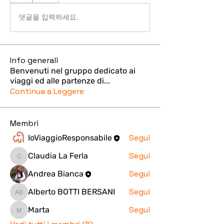
댓글을 입력하세요.
Info generali
Benvenuti nel gruppo dedicato ai
viaggi ed alle partenze di
...
Continua a Leggere
Membri
Segui
IoViaggioResponsabile
Segui
Claudia La Ferla
Claudia La Ferla
Segui
Andrea Bianca
Segui
Alberto BOTTI BERSANI
Alberto BOTTI BERSANI
Segui
Marta
Marta