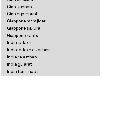
Cina yunnan
Cina cyberpunk
Giappone momijigari
Giappone sakura
Giappone kanto
India ladakh
India ladakh e kashmir
India rajasthan
India gujarat
India tamil nadu
Indonesia
Kazakistan
Maldive
Nepal classico
Nepal trekking
Nuova Zelanda aoteratoa
Nuova Zelanda classico
Oman
Sri Lanka perla