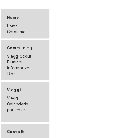
Home
Home
Chi siamo
Community
Viaggi Scout
Riunioni
informative
Blog
Viaggi
Viaggi
Calendario
partenze
Contatti