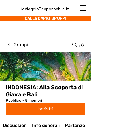
ioViaggioResponsabile.it
CALENDARIO GRUPPI
Gruppi
INDONESIA: Alla Scoperta di
Giava e Bali
Pubblico
·
8 membri
Iscriviti
Discussion
Info generali
Partenze
Media