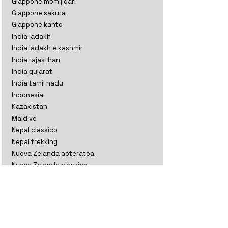
Giappone momijigari
Giappone sakura
Giappone kanto
India ladakh
India ladakh e kashmir
India rajasthan
India gujarat
India tamil nadu
Indonesia
Kazakistan
Maldive
Nepal classico
Nepal trekking
Nuova Zelanda aoteratoa
Nuova Zelanda classico
Oman
Sri Lanka perla
Sri lanka thè
Thailandia
Uzbekistan