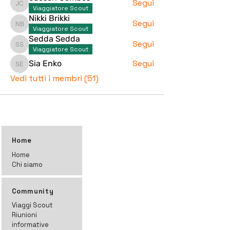
Segui
Jacson Combos
Viaggiatore Scout
Nikki Brikki
Segui
Nikki Brikki
Viaggiatore Scout
Sedda Sedda
Segui
Sedda Sedda
Viaggiatore Scout
Segui
Sia Enko
Sia Enko
Vedi tutti i membri (51)
Home
Home
Chi siamo
Community
Viaggi Scout
Riunioni
informative