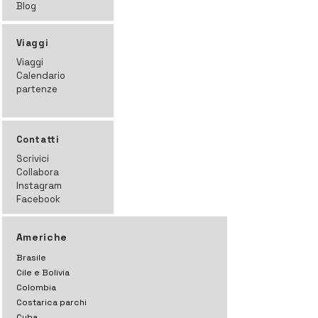
Blog
Viaggi
Viaggi
Calendario
partenze
Contatti
Scrivici
Collabora
Instagram
Facebook
Americhe
Brasile
Cile e Bolivia
Colombia
Costarica parchi
Cuba