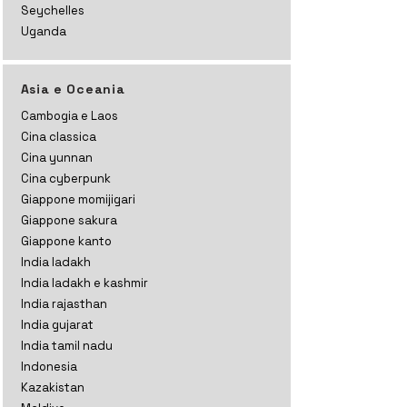
Seychelles
Uganda
Asia e Oceania
Cambogia e Laos
Cina classica
Cina yunnan
Cina cyberpunk
Giappone momijigari
Giappone sakura
Giappone kanto
India ladakh
India ladakh e kashmir
India rajasthan
India gujarat
India tamil nadu
Indonesia
Kazakistan