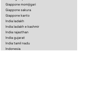
Giappone momijigari
Giappone sakura
Giappone kanto
India ladakh
India ladakh e kashmir
India rajasthan
India gujarat
India tamil nadu
Indonesia
Kazakistan
Maldive
Nepal classico
Nepal trekking
Nuova Zelanda aoteratoa
Nuova Zelanda classico
Oman
Sri Lanka perla
Sri lanka thè
Thailandia