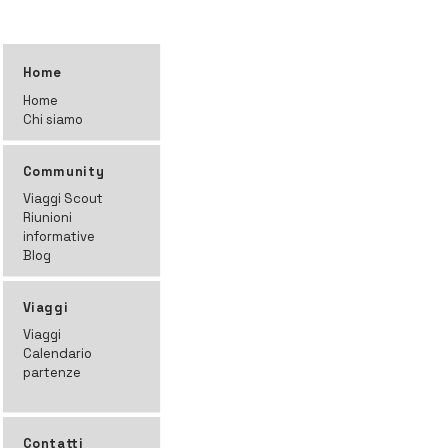
Home
Home
Chi siamo
Community
Viaggi Scout
Riunioni
informative
Blog
Viaggi
Viaggi
Calendario
partenze
Contatti