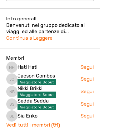
Info generali
Benvenuti nel gruppo dedicato ai
viaggi ed alle partenze di
...
Continua a Leggere
Membri
Segui
Hati Hati
Hati Hati
Jacson Combos
Segui
Jacson Combos
Viaggiatore Scout
Nikki Brikki
Segui
Nikki Brikki
Viaggiatore Scout
Sedda Sedda
Segui
Sedda Sedda
Viaggiatore Scout
Segui
Sia Enko
Sia Enko
Vedi tutti i membri (51)