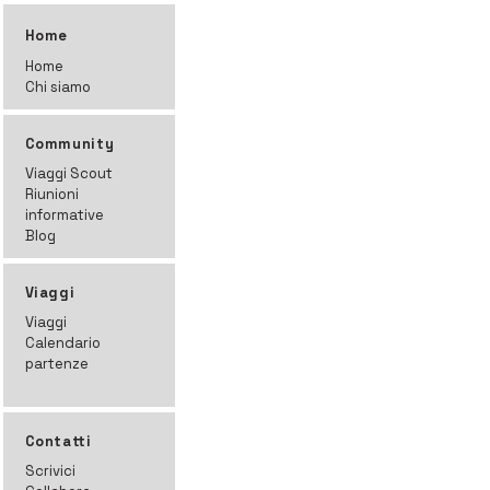
Home
Home
Chi siamo
Community
Viaggi Scout
Riunioni
informative
Blog
Viaggi
Viaggi
Calendario
partenze
Contatti
Scrivici