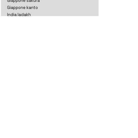
Giappone sakura
Giappone kanto
India ladakh
India ladakh e kashmir
India rajasthan
India gujarat
India tamil nadu
Indonesia
Kazakistan
Maldive
Nepal classico
Nepal trekking
Nuova Zelanda aoteratoa
Nuova Zelanda classico
Oman
Sri Lanka perla
Sri lanka thè
Thailandia
Uzbekistan
Vietnam classico