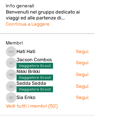
Info generali
Benvenuti nel gruppo dedicato ai
viaggi ed alle partenze di
...
Continua a Leggere
Membri
Segui
Hati Hati
Hati Hati
Jacson Combos
Segui
Jacson Combos
Viaggiatore Scout
Nikki Brikki
Segui
Nikki Brikki
Viaggiatore Scout
Sedda Sedda
Segui
Sedda Sedda
Viaggiatore Scout
Segui
Sia Enko
Sia Enko
Vedi tutti i membri (52)