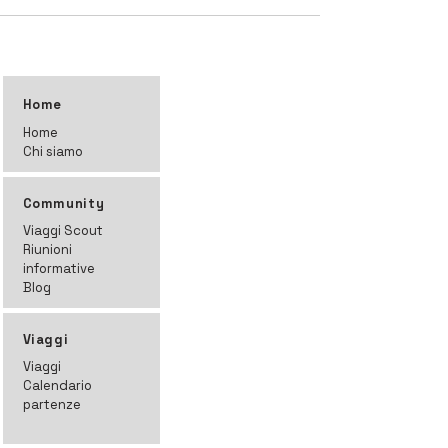
Home
Home
Chi siamo
Community
Viaggi Scout
Riunioni
informative
Blog
Viaggi
Viaggi
Calendario
partenze