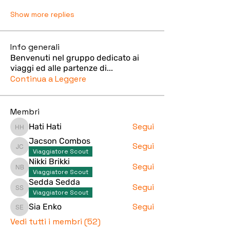
Show more replies
Info generali
Benvenuti nel gruppo dedicato ai
viaggi ed alle partenze di
...
Continua a Leggere
Membri
Segui
Hati Hati
Hati Hati
Jacson Combos
Segui
Jacson Combos
Viaggiatore Scout
Nikki Brikki
Segui
Nikki Brikki
Viaggiatore Scout
Sedda Sedda
Segui
Sedda Sedda
Viaggiatore Scout
Segui
Sia Enko
Sia Enko
Vedi tutti i membri (52)