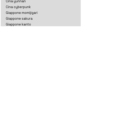
Cina yunnan
Cina cyberpunk
Giappone momijigari
Giappone sakura
Giappone kanto
India ladakh
India ladakh e kashmir
India rajasthan
India gujarat
India tamil nadu
Indonesia
Kazakistan
Maldive
Nepal classico
Nepal trekking
Nuova Zelanda aoteratoa
Nuova Zelanda classico
Oman
Sri Lanka perla
Sri lanka thè