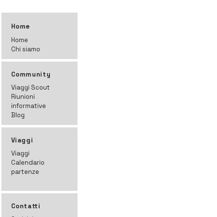
Home
Home
Chi siamo
Community
Viaggi Scout
Riunioni
informative
Blog
Viaggi
Viaggi
Calendario
partenze
Contatti