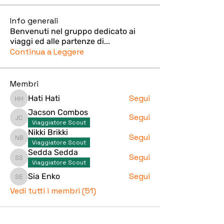
Info generali
Benvenuti nel gruppo dedicato ai
viaggi ed alle partenze di
...
Continua a Leggere
Membri
Segui
Hati Hati
Hati Hati
Jacson Combos
Segui
Jacson Combos
Viaggiatore Scout
Nikki Brikki
Segui
Nikki Brikki
Viaggiatore Scout
Sedda Sedda
Segui
Sedda Sedda
Viaggiatore Scout
Segui
Sia Enko
Sia Enko
Vedi tutti i membri (51)