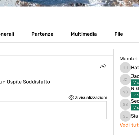
nerali
Partenze
Multimedia
File
Membri
Hat
Hati Hat
Ja
un Ospite Soddisfatto
Vi
Jacson
Nik
Vi
Nikki Br
3 visualizzazioni
Se
Vi
Sedda 
Sia
Sia Enk
Vedi tut