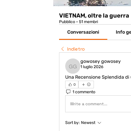
VIETNAM, oltre la guerra
Pubblico
·
51 membri
Conversazioni
Info ge
Indietro
gowosey gowosey
1 luglio 2026
gowosey gowosey
Una Recensione Splendida di 
0
1 commento
Write a comment...
Sort by:
Newest