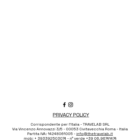
PRIVACY POLICY
Corrispondente per l'Italia - TRAVELAB SRL
Via Vincenzo Annovazzi 3/5 - 00053 Civitavecchia Roma - Italia
Partita IVA: 14248061005 -
info@thetravelab.it
mob: + 393392503074 - n° verde
+39 06.96741474