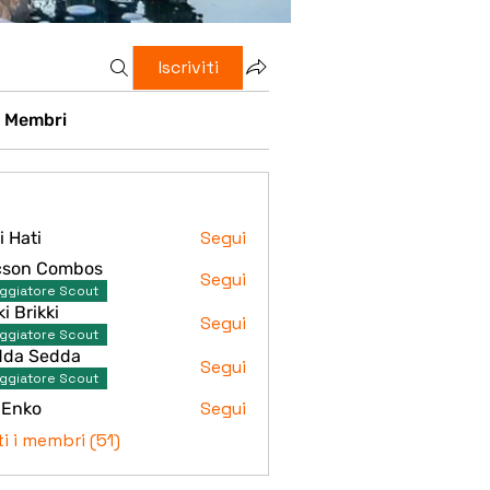
Iscriviti
Membri
Segui
i Hati
i
cson Combos
Segui
aggiatore Scout
 Combos
ki Brikki
Segui
aggiatore Scout
ikki
dda Sedda
Segui
aggiatore Scout
Sedda
Segui
 Enko
o
ti i membri (51)