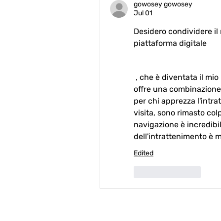
gowosey gowosey
Jul 01
Desidero condividere il
piattaforma digitale 
 , che è diventata il mio luogo preferito per rilassarmi. Questo portale 
offre una combinazione 
per chi apprezza l'intra
visita, sono rimasto colp
navigazione è incredibil
dell'intrattenimento è m
Edited
Like
Reply