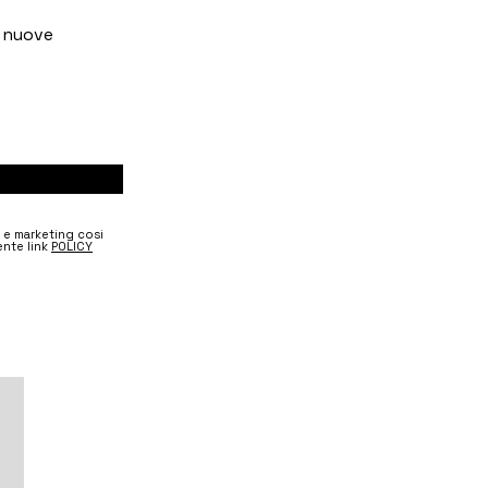
e nuove
e e marketing cosi
nte link
POLICY