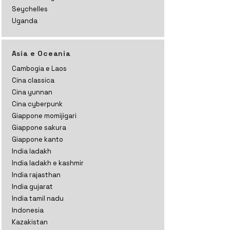
Seychelles
Uganda
Asia e Oceania
Cambogia e Laos
Cina classica
Cina yunnan
Cina cyberpunk
Giappone momijigari
Giappone sakura
Giappone kanto
India ladakh
India ladakh e kashmir
India rajasthan
India gujarat
India tamil nadu
Indonesia
Kazakistan