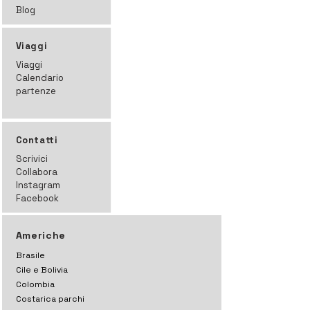
Blog
Viaggi
Viaggi
Calendario
partenze
Contatti
Scrivici
Collabora
Instagram
Facebook
Americhe
Brasile
Cile e Bolivia
Colombia
Costarica parchi