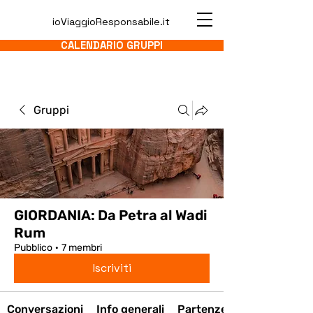
ioViaggioResponsabile.it
CALENDARIO GRUPPI
Gruppi
GIORDANIA: Da Petra al Wadi
Rum
Pubblico
·
7 membri
Iscriviti
Conversazioni
Info generali
Partenze del Tour