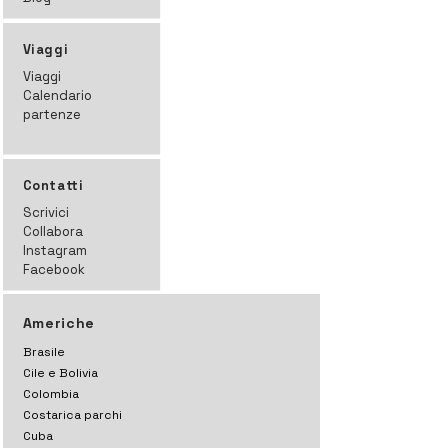
Viaggi
Viaggi
Calendario
partenze
Contatti
Scrivici
Collabora
Instagram
Facebook
Americhe
Brasile
Cile e Bolivia
Colombia
Costarica parchi
Cuba