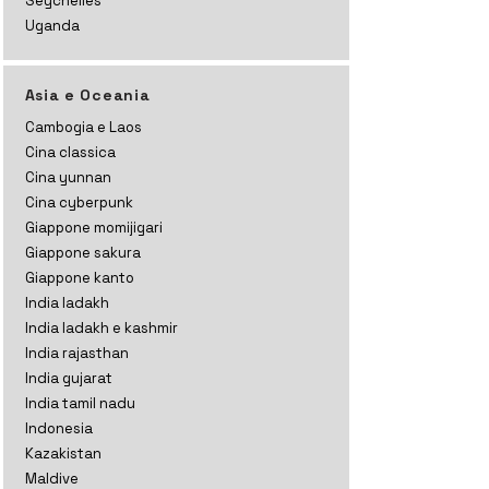
Seychelles
Uganda
Asia e Oceania
Cambogia e Laos
Cina classica
Cina yunnan
Cina cyberpunk
Giappone momijigari
Giappone sakura
Giappone kanto
India ladakh
India ladakh e kashmir
India rajasthan
India gujarat
India tamil nadu
Indonesia
Kazakistan
Maldive