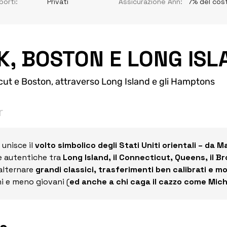
porti:
Privati
Assicurazione Ann:
7% del cos
, BOSTON E LONG ISL
cut e Boston, attraverso Long Island e gli Hamptons
r
unisce il 
volto simbolico degli Stati Uniti orientali – da
e autentiche tra 
Long Island, il Connecticut, Queens, il B
alternare 
grandi classici, trasferimenti ben calibrati e mo
i e meno giovani (
ed anche a chi caga il cazzo come Mich