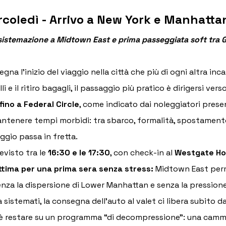
ercoledì - Arrivo a New York e Manhatta
sistemazione a Midtown East e prima passeggiata soft tra Gr
segna l’inizio del viaggio nella città che più di ogni altra inc
 e il ritiro bagagli, il passaggio più pratico è dirigersi verso 
fino a Federal Circle
, come indicato dai noleggiatori presen
tenere tempi morbidi: tra sbarco, formalità, spostamento 
iggio passa in fretta.
evisto tra le 
16:30 e le 17:30
, con check-in al 
Westgate Ho
ottima per una prima sera senza stress:
 Midtown East perm
enza la dispersione di Lower Manhattan e senza la pressione 
sistemati, la consegna dell’auto al valet ci libera subito 
lio è restare su un programma “di decompressione”: una cammi