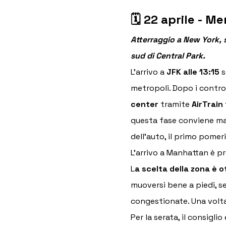
🗓 22 aprile - M
Atterraggio a New York, 
sud di Central Park. 
L’arrivo a 
JFK alle 13:15
 
metropoli. Dopo i controlli
center
 tramite 
AirTrain 
questa fase conviene man
dell’auto, il primo pomer
L’arrivo a Manhattan è pr
L
a scelta della zona è 
muoversi bene a piedi, s
congestionate. Una volta 
Per la serata, il consig