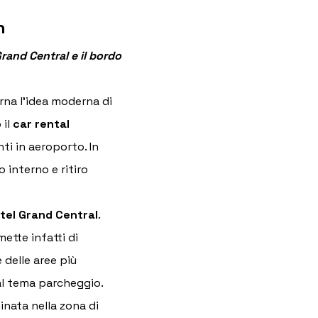
n
and Central e il bordo 
arna l’idea moderna di 
il 
car rental 
ti in aeroporto. In 
interno e ritiro 
tel Grand Central
. 
ette infatti di 
delle aree più 
dal tema parcheggio.
nata nella zona di 