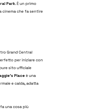
ral Park
. È un primo 
da cinema che fa sentire 
ntro Grand Central 
rfetto per iniziare con 
ure sito ufficiale 
ggie’s Place
 è una 
ormale e calda, adatta 
 fa una cosa più 