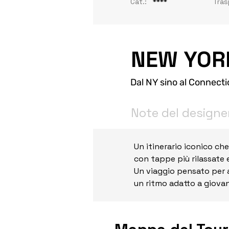
Cat.:
****
Tras
NEW YORK
Dal NY sino al Connecti
Note del designe
Un itinerario iconico che 
con tappe più rilassate 
Un viaggio pensato per 
un ritmo adatto a giovan