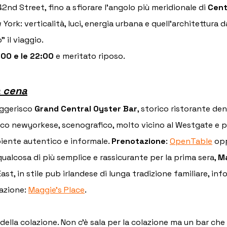
 42nd Street, fino a sfiorare l’angolo più meridionale di 
Cent
York: verticalità, luci, energia urbana e quell’architettura 
il viaggio.
:00 e le 22:00
 e meritato riposo.
a cena
ggerisco 
Grand Central Oyster Bar
, storico ristorante de
sico newyorkese, scenografico, molto vicino al Westgate e pe
iente autentico e informale. 
Prenotazione
: 
OpenTable
 opp
qualcosa di più semplice e rassicurante per la prima sera, 
Ma
st, in stile pub irlandese di lunga tradizione familiare, inf
azione: 
Maggie’s Place
.
 della colazione. Non c'è sala per la colazione ma un bar che