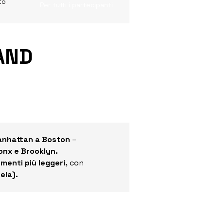
to
Per tutti i partecipanti
AND
 Manhattan a Boston 
– 
ronx e Brooklyn.
menti più leggeri, 
con 
ela).