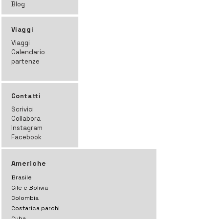
Blog
Viaggi
Viaggi
Calendario
partenze
Contatti
Scrivici
Collabora
Instagram
Facebook
Americhe
Brasile
Cile e Bolivia
Colombia
Costarica parchi
Cuba