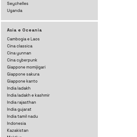
Seychelles
Uganda
Asia e Oceania
Cambogia e Laos
Cina classica
Cina yunnan
Cina cyberpunk
Giappone momijigari
Giappone sakura
Giappone kanto
India ladakh
India ladakh e kashmir
India rajasthan
India gujarat
India tamil nadu
Indonesia
Kazakistan