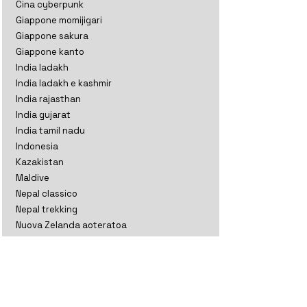
Cina cyberpunk
Giappone momijigari
Giappone sakura
Giappone kanto
India ladakh
India ladakh e kashmir
India rajasthan
India gujarat
India tamil nadu
Indonesia
Kazakistan
Maldive
Nepal classico
Nepal trekking
Nuova Zelanda aoteratoa
Nuova Zelanda classico
Oman
Sri Lanka perla
Sri lanka thè
Thailandia