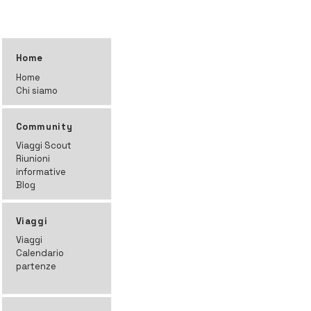
Home
Home
Chi siamo
Community
Viaggi Scout
Riunioni
informative
Blog
Viaggi
Viaggi
Calendario
partenze