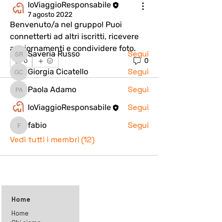
IoViaggioResponsabile
Continua a Leggere
7 agosto 2022
Benvenuto/a nel gruppo! Puoi 
connetterti ad altri iscritti, ricevere 
Membri
aggiornamenti e condividere foto.
Segui
Saveria Russo
Saveria Russo
0
0
Segui
Giorgia Cicatello
Giorgia Cicatello
Segui
Paola Adamo
Paola Adamo
Segui
IoViaggioResponsabile
Segui
fabio
fabio
Vedi tutti i membri (12)
Home
Home