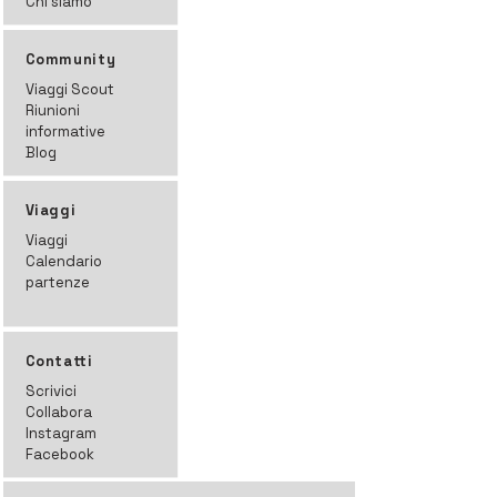
Chi siamo
Community
Viaggi Scout
Riunioni
informative
Blog
Viaggi
Viaggi
Calendario
partenze
Contatti
Scrivici
Collabora
Instagram
Facebook