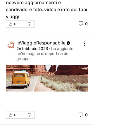
ricevere aggiornamenti e 
condividere foto, video e info dei tuoi 
viaggi
0
0
IoViaggioResponsabile
26 febbraio 2023
·
ha aggiunto
un'immagine di copertina del
gruppo.
0
0
Info
Benvenuto/a nella chat generale di
IO VIAGGIO RESPONSABILE.
...