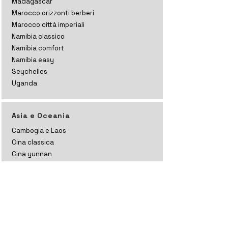
Madagascar
Marocco orizzonti
berberi
Marocco città imperiali
Namibia classico
Namibia comfort
Namibia easy
Seychelles
Uganda
Asia e Oceania
Cambogia e Laos
Cina classica
Cina yunnan
Cina cyberpunk
Giappone momijigari
Giappone sakura
Giappone kanto
India ladakh
India ladakh e kashmir