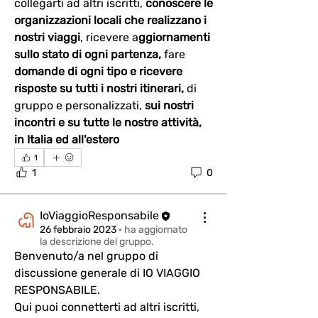
collegarti ad altri iscritti, 
conoscere le 
organizzazioni locali che realizzano i 
nostri viaggi
, ricevere a
ggiornamenti 
sullo stato di ogni partenza, 
fare 
domande di ogni tipo e ricevere 
risposte su tutti i nostri itinerari, 
di 
gruppo e personalizzati, 
sui nostri 
incontri e su tutte le nostre attività, 
in Italia ed all'estero
1
1
0
IoViaggioResponsabile
26 febbraio 2023
·
ha aggiornato
la descrizione del gruppo.
Benvenuto/a nel gruppo di 
discussione generale di IO VIAGGIO 
RESPONSABILE.
Qui puoi connetterti ad altri iscritti, 