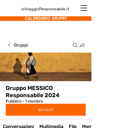
ioViaggioResponsabile.it
CALENDARIO GRUPPI
Gruppi
Gruppo MESSICO
Responsabile 2024
Pubblico
·
1 membro
Iscriviti
Conversazioni
Multimedia
File
Membri