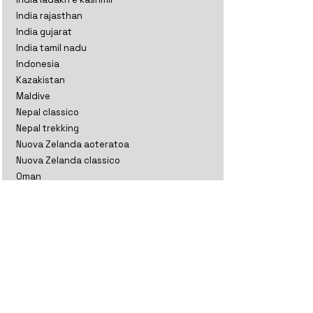
India rajasthan
India gujarat
India tamil nadu
Indonesia
Kazakistan
Maldive
Nepal classico
Nepal trekking
Nuova Zelanda aoteratoa
Nuova Zelanda classico
Oman
Sri Lanka perla
Sri lanka thè
Thailandia
Uzbekistan
Vietnam classico
Vietnam comunitario
Vietnam rurale