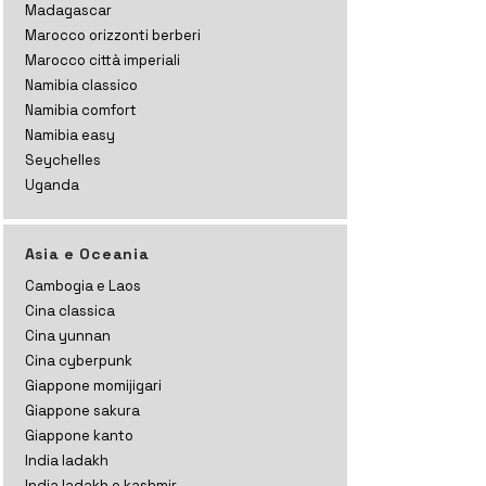
Madagascar
Marocco orizzonti
berberi
Marocco città imperiali
Namibia classico
Namibia comfort
Namibia easy
Seychelles
Uganda
Asia e Oceania
Cambogia e Laos
Cina classica
Cina yunnan
Cina cyberpunk
Giappone momijigari
Giappone sakura
Giappone kanto
India ladakh
India ladakh e kashmir