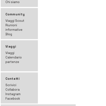
Chi siamo
Community
Viaggi Scout
Riunioni
informative
Blog
Viaggi
Viaggi
Calendario
partenze
Contatti
Scrivici
Collabora
Instagram
Facebook