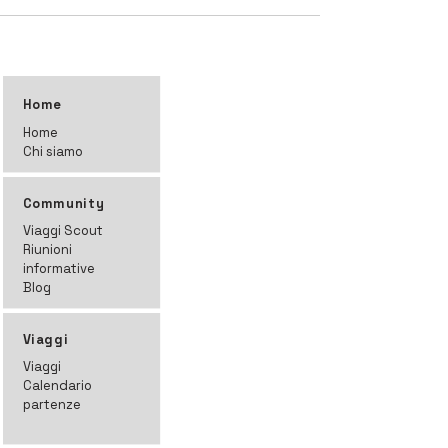
Home
Home
Chi siamo
Community
Viaggi Scout
Riunioni
informative
Blog
Viaggi
Viaggi
Calendario
partenze