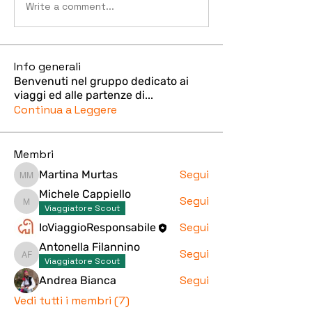
Write a comment...
Info generali
Benvenuti nel gruppo dedicato ai
viaggi ed alle partenze di
...
Continua a Leggere
Membri
Segui
Martina Murtas
Martina Murtas
Michele Cappiello
Segui
Michele Cappiello
Viaggiatore Scout
Segui
IoViaggioResponsabile
Antonella Filannino
Segui
Antonella Filannino
Viaggiatore Scout
Segui
Andrea Bianca
Vedi tutti i membri (7)