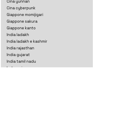
Cina yunnan
Cina cyberpunk
Giappone momijigari
Giappone sakura
Giappone kanto
India ladakh
India ladakh e kashmir
India rajasthan
India gujarat
India tamil nadu
Indonesia
Kazakistan
Maldive
Nepal classico
Nepal trekking
Nuova Zelanda aoteratoa
Nuova Zelanda classico
Oman
Sri Lanka perla
Sri lanka thè