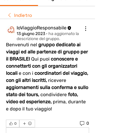
Indietro
IoViaggioResponsabile
13 giugno 2023
·
ha aggiornato la
descrizione del gruppo.
Benvenuti nel 
gruppo dedicato ai 
viaggi ed alle partenze di gruppo per 
il BRASILE! 
Qui puoi 
conoscere e 
connetterti con gli organizzatori 
locali 
e con i 
coordinatori del viaggio, 
con gli altri iscritti,
 ricevere 
aggiornamenti sulla conferma e sullo 
stato dei tours,
 condividere 
foto, 
video ed esperienze, 
prima, durante 
e dopo il tuo viaggio!
0
0