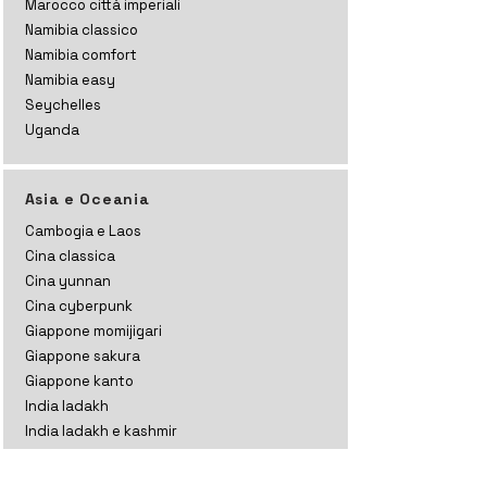
Marocco città imperiali
Namibia classico
Namibia comfort
Namibia easy
Seychelles
Uganda
Asia e Oceania
Cambogia e Laos
Cina classica
Cina yunnan
Cina cyberpunk
Giappone momijigari
Giappone sakura
Giappone kanto
India ladakh
India ladakh e kashmir
India rajasthan
India gujarat