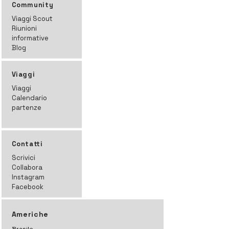
Community
Viaggi Scout
Riunioni
informative
Blog
Viaggi
Viaggi
Calendario
partenze
Contatti
Scrivici
Collabora
Instagram
Facebook
Americhe