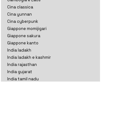
Cina classica
Cina yunnan
Cina cyberpunk
Giappone momijigari
Giappone sakura
Giappone kanto
India ladakh
India ladakh e kashmir
India rajasthan
India gujarat
India tamil nadu
Indonesia
Kazakistan
Maldive
Nepal classico
Nepal trekking
Nuova Zelanda aoteratoa
Nuova Zelanda classico
Oman