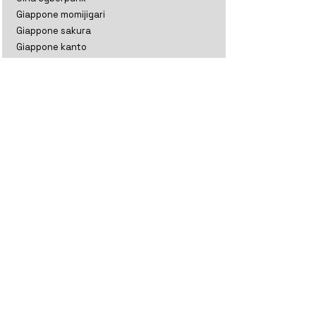
Giappone momijigari
Giappone sakura
Giappone kanto
India ladakh
India ladakh e kashmir
India rajasthan
India gujarat
India tamil nadu
Indonesia
Kazakistan
Maldive
Nepal classico
Nepal trekking
Nuova Zelanda aoteratoa
Nuova Zelanda classico
Oman
Sri Lanka perla
Sri lanka thè
Thailandia