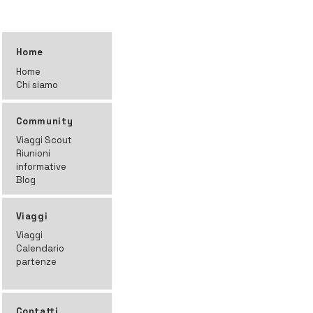
Home
Home
Chi siamo
Community
Viaggi Scout
Riunioni
informative
Blog
Viaggi
Viaggi
Calendario
partenze
Contatti