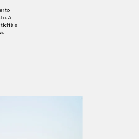
serto
to. A
ticità e
a.