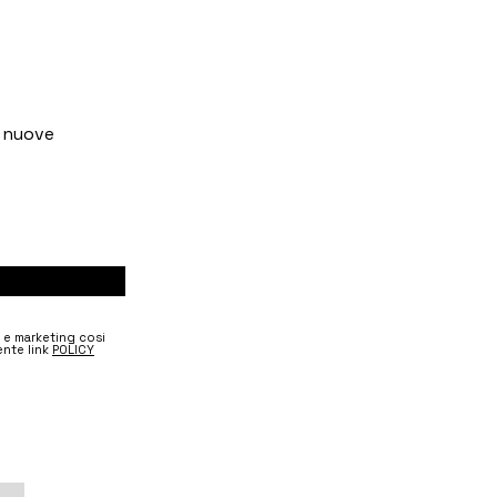
e nuove
e e marketing cosi
nte link
POLICY