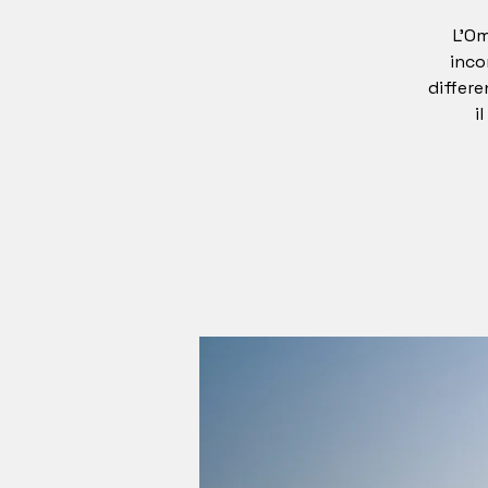
L’Om
inco
differe
i