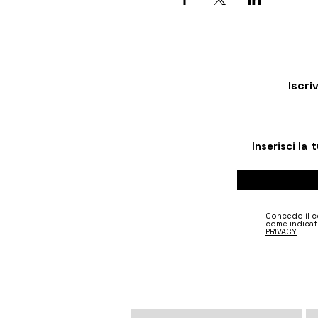
Iscri
Concedo il co
come indicat
PRIVACY