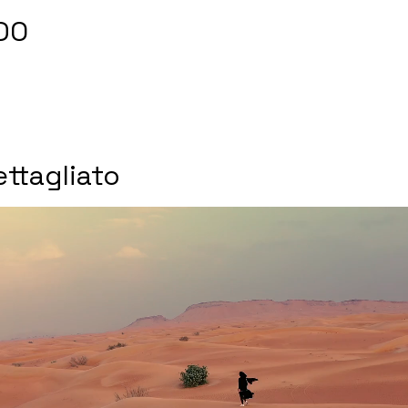
DO
ttagliato