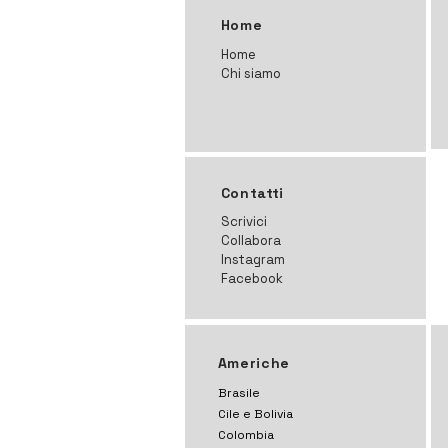
Home
Home
Chi siamo
Contatti
Scrivici
Collabora
Instagram
Facebook
Americhe
Brasile
Cile e Bolivia
Colombia