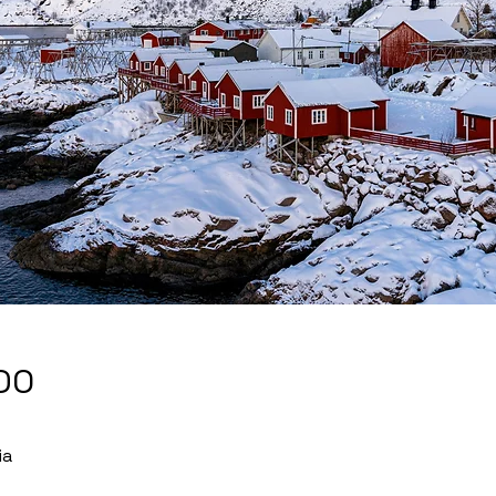
DO
ia