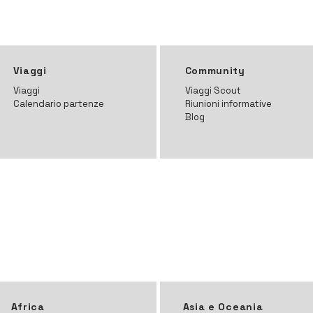
Viaggi
Community
Viaggi
Viaggi Scout
Calendario partenze
Riunioni informative
Blog
Africa
Asia e Oceania