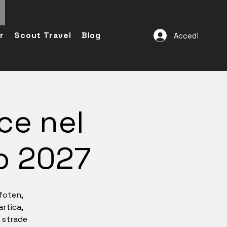
r
Scout Travel
Blog
Accedi
ce nel
o 2027
ofoten,
rtica,
o strade