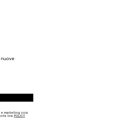
e nuove
e e marketing cosi
nte link
POLICY