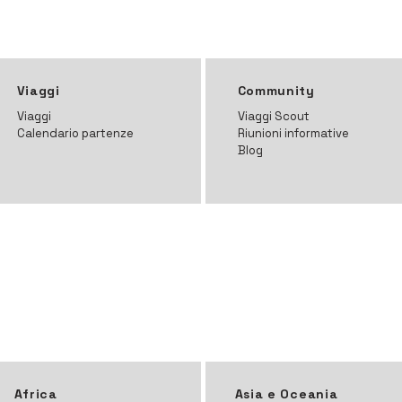
Viaggi
Community
Viaggi
Viaggi Scout
Calendario partenze
Riunioni informative
Blog
Africa
Asia e Oceania