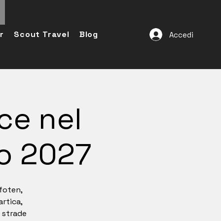
r
Scout Travel
Blog
Accedi
ce nel
zo 2027
ofoten,
rtica,
o strade