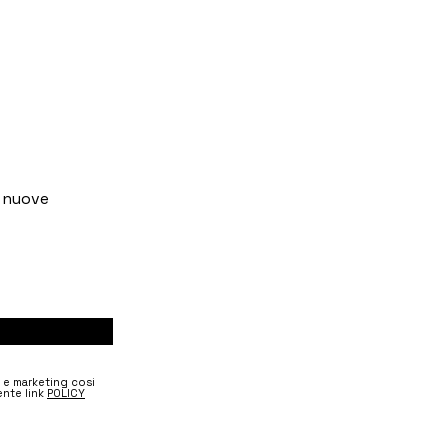
e nuove
e e marketing cosi
nte link
POLICY