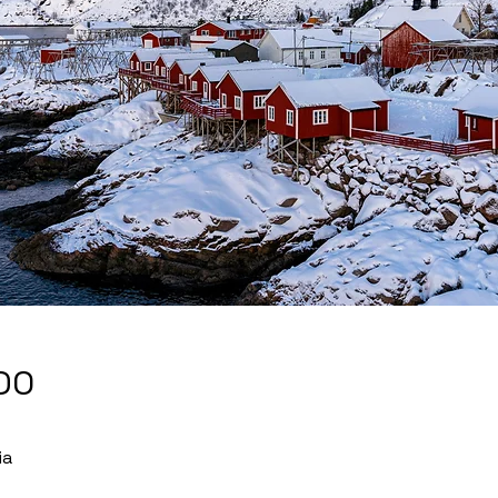
DO
ia