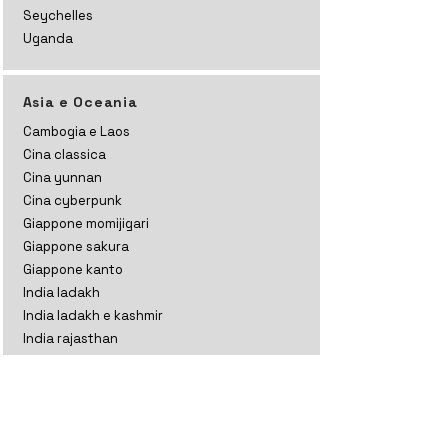
Seychelles
Uganda
Asia e Oceania
Cambogia e Laos
Cina classica
Cina yunnan
Cina cyberpunk
Giappone momijigari
Giappone sakura
Giappone kanto
India ladakh
India ladakh e kashmir
India rajasthan
India gujarat
India tamil nadu
Indonesia
Kazakistan