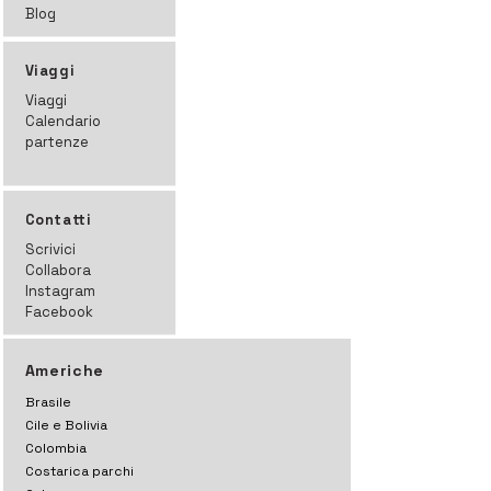
Blog
Viaggi
Viaggi
Calendario
partenze
Contatti
Scrivici
Collabora
Instagram
Facebook
Americhe
Brasile
Cile e Bolivia
Colombia
Costarica parchi