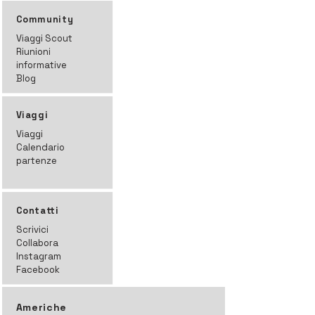
Community
Viaggi Scout
Riunioni
informative
Blog
Viaggi
Viaggi
Calendario
partenze
Contatti
Scrivici
Collabora
Instagram
Facebook
Americhe