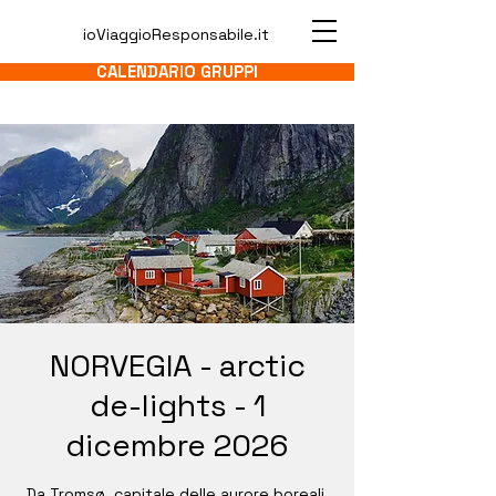
ioViaggioResponsabile.it
CALENDARIO GRUPPI
NORVEGIA - arctic
de-lights - 1
dicembre 2026
Da Tromsø, capitale delle aurore boreali,