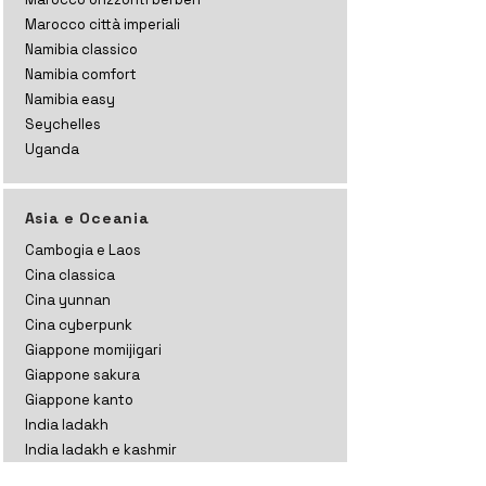
Marocco città imperiali
Namibia classico
Namibia comfort
Namibia easy
Seychelles
Uganda
Asia e Oceania
Cambogia e Laos
Cina classica
Cina yunnan
Cina cyberpunk
Giappone momijigari
Giappone sakura
Giappone kanto
India ladakh
India ladakh e kashmir
India rajasthan