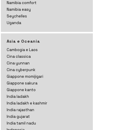
Namibia comfort
Namibia easy
Seychelles
Uganda
Asia e Oceania
Cambogia e Laos
Cina classica
Cina yunnan
Cina cyberpunk
Giappone momijigari
Giappone sakura
Giappone kanto
India ladakh
India ladakh e kashmir
India rajasthan
India gujarat
India tamil nadu
Indonesia