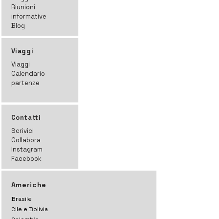
Riunioni
informative
Blog
Viaggi
Viaggi
Calendario
partenze
Contatti
Scrivici
Collabora
Instagram
Facebook
Americhe
Brasile
Cile e Bolivia