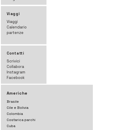
Viaggi
Viaggi
Calendario
partenze
Contatti
Scrivici
Collabora
Instagram
Facebook
Americhe
Brasile
Cile e Bolivia
Colombia
Costarica parchi
Cuba