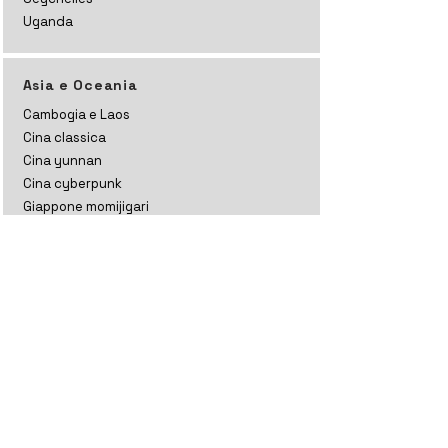
Uganda
Asia e Oceania
Cambogia e Laos
Cina classica
Cina yunnan
Cina cyberpunk
Giappone momijigari
Giappone sakura
Giappone kanto
India ladakh
India ladakh e kashmir
India rajasthan
India gujarat
India tamil nadu
Indonesia
Kazakistan
Maldive