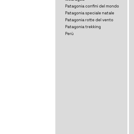
Patagonia confini del mondo
Patagonia speciale natale
Patagonia rotte del vento
Patagonia trekking
Perù