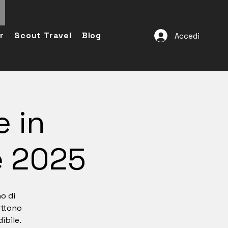
r
Scout Travel
Blog
Accedi
 in
e 2025
no di
ettono
ibile.