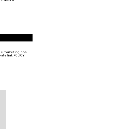
e e marketing cosi
nte link
POLICY