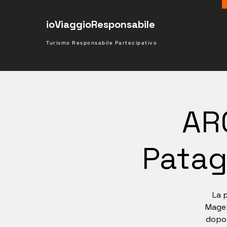
ioViaggioResponsabile
Turismo Responsabile Partecipativo
AR
Patag
La p
Magel
dopo 