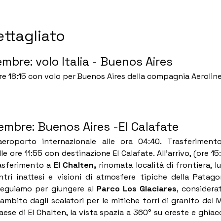
ttagliato
embre: volo Italia - Buenos Aires
ore 18:15 con volo per Buenos Aires della compagnia Aerolin
cembre: Buenos Aires -El Calafate
eroporto internazionale alle ora 04:40. Trasferimento 
e ore 11:55 con destinazione El Calafate. All’arrivo, (ore 15
rasferimento a 
El Chalten, 
rinomata località di frontiera, l
ntri inattesi e visioni di atmosfere tipiche della Patago
eguiamo per giungere al 
Parco Los Glaciares
, considerat
mbito dagli scalatori per le mitiche torri di granito del 
aese di El Chalten, la vista spazia a 360° su creste e ghiacc