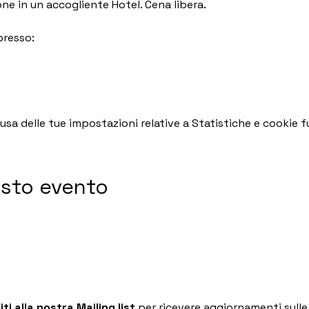
ne in un accogliente Hotel. Cena libera.
presso:
a delle tue impostazioni relative a Statistiche e cookie fu
esto evento
viti alla nostra Mailing list
per ricevere aggiornamenti sull