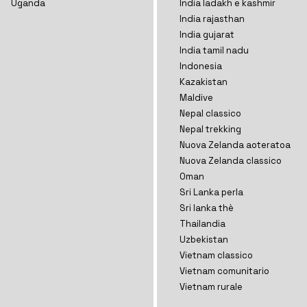
Uganda
India ladakh e kashmir
India rajasthan
India gujarat
India tamil nadu
Indonesia
Kazakistan
Maldive
Nepal classico
Nepal trekking
Nuova Zelanda aoteratoa
Nuova Zelanda classico
Oman
Sri Lanka perla
Sri lanka thè
Thailandia
Uzbekistan
Vietnam classico
Vietnam comunitario
Vietnam rurale