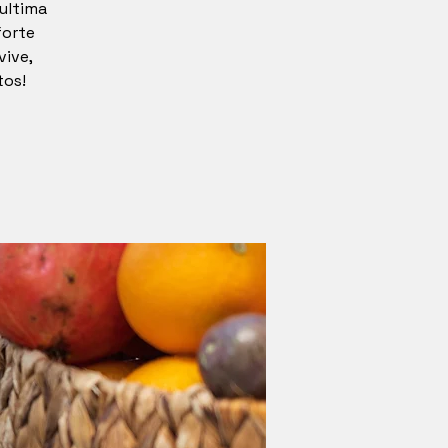
'ultima
forte
vive,
tos!