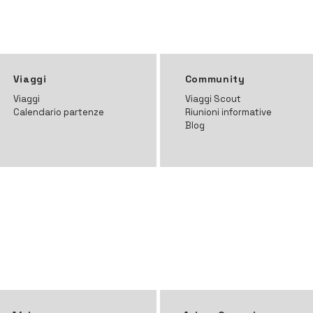
Viaggi
Community
Viaggi
Viaggi Scout
Calendario partenze
Riunioni informative
Blog