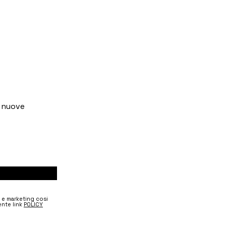
e nuove
e e marketing cosi
nte link
POLICY