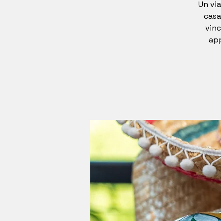
Un via
casa
vinc
app