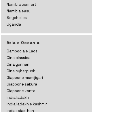
Namibia comfort
Namibia easy
Seychelles
Uganda
Asia e Oceania
Cambogia e Laos
Cina classica
Cina yunnan
Cina cyberpunk
Giappone momijigari
Giappone sakura
Giappone kanto
India ladakh
India ladakh e kashmir
India rajasthan
India gujarat
India tamil nadu