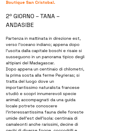
Boutique San Cristobal.
2º GIORNO – TANA – 
ANDASIBE
Partenza in mattinata in direzione est, 
verso l’oceano indiano; appena dopo 
l’uscita dalla capitale boschi e risaie si 
susseguono in un panorama tipico degli 
altipiani del Madagascar.
Dopo appena un centinaio di chilometri, 
la prima sosta alla ferme Peyrieras; si 
tratta del luogo dove un 
importantissimo naturalista francese 
studiò e scoprì innumerevoli specie 
animali; accompagnati da una guida 
locale potrete conoscere 
l'interessantissima fauna delle foreste 
umide dell’est dell’isola: centinaia di 
camaleonti anche rarissimi, decine di 
gechi di diverse fogge, coccodrilli e 