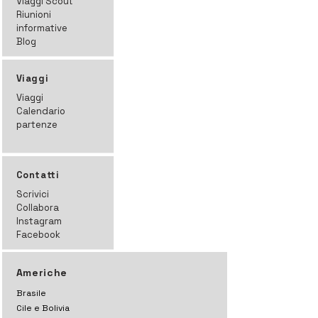
Viaggi Scout
Riunioni
informative
Blog
Viaggi
Viaggi
Calendario
partenze
Contatti
Scrivici
Collabora
Instagram
Facebook
Americhe
Brasile
Cile e Bolivia