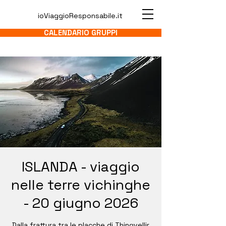
ioViaggioResponsabile.it
CALENDARIO GRUPPI
ISLANDA - viaggio
nelle terre vichinghe
- 20 giugno 2026
Dalla frattura tra le placche di Thingvellir