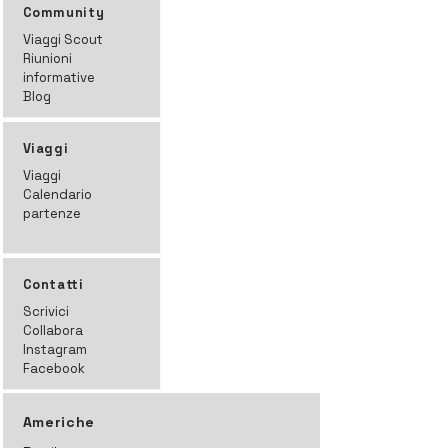
Community
Viaggi Scout
Riunioni
informative
Blog
Viaggi
Viaggi
Calendario
partenze
Contatti
Scrivici
Collabora
Instagram
Facebook
Americhe