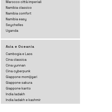
Marocco città imperiali
Namibia classico
Namibia comfort
Namibia easy
Seychelles
Uganda
Asia e Oceania
Cambogia e Laos
Cina classica
Cina yunnan
Cina cyberpunk
Giappone momijigari
Giappone sakura
Giappone kanto
India ladakh
India ladakh e kashmir
India rajasthan
India gujarat