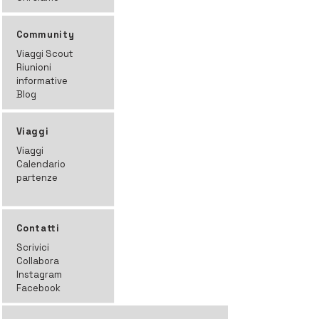
Community
Viaggi Scout
Riunioni
informative
Blog
Viaggi
Viaggi
Calendario
partenze
Contatti
Scrivici
Collabora
Instagram
Facebook