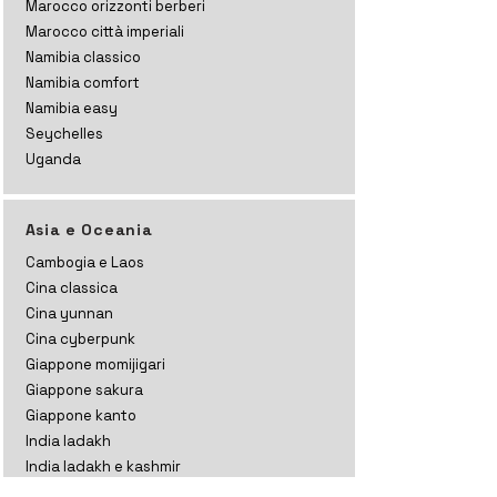
Marocco orizzonti
berberi
Marocco città imperiali
Namibia classico
Namibia comfort
Namibia easy
Seychelles
Uganda
Asia e Oceania
Cambogia e Laos
Cina classica
Cina yunnan
Cina cyberpunk
Giappone momijigari
Giappone sakura
Giappone kanto
India ladakh
India ladakh e kashmir
India rajasthan