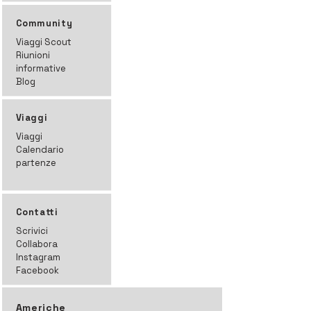
Community
Viaggi Scout
Riunioni
informative
Blog
Viaggi
Viaggi
Calendario
partenze
Contatti
Scrivici
Collabora
Instagram
Facebook
Americhe