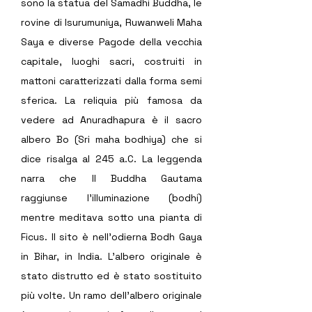
sono la statua del Samadhi Buddha, le 
rovine di Isurumuniya, Ruwanweli Maha 
Saya e diverse Pagode della vecchia 
capitale, luoghi sacri, costruiti in 
mattoni caratterizzati dalla forma semi 
sferica. La reliquia più famosa da 
vedere ad Anuradhapura è il sacro 
albero Bo (Sri maha bodhiya) che si 
dice risalga al 245 a.C. La leggenda 
narra che Il Buddha Gautama 
raggiunse l'illuminazione (bodhi) 
mentre meditava sotto una pianta di 
Ficus. Il sito è nell'odierna Bodh Gaya 
in Bihar, in India. L'albero originale è 
stato distrutto ed è stato sostituito 
più volte. Un ramo dell'albero originale 