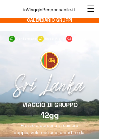
ioViaggioResponsabile.it
CALENDARIO GRUPPI
Confermato
Quasi Pieno
Sold Out
Sri Lanka
VIAGGIO DI GRUPPO
12gg
Prezzo a persona in camera
doppia, volo escluso, a partire da: