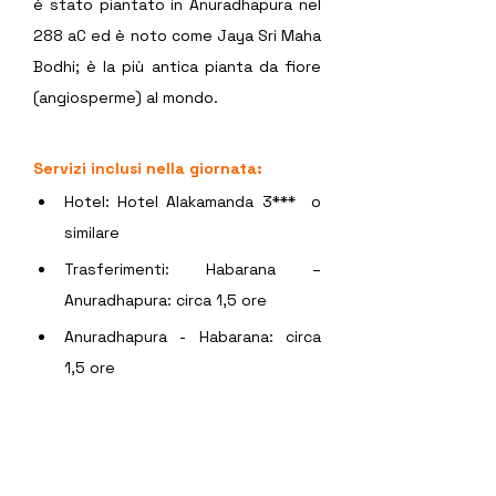
è stato piantato in Anuradhapura nel 
288 aC ed è noto come Jaya Sri Maha 
Bodhi; è la più antica pianta da fiore 
(angiosperme) al mondo.  
Servizi inclusi nella giornata:
Hotel: Hotel Alakamanda 3***  o 
similare
Trasferimenti: Habarana – 
Anuradhapura: circa 1,5 ore
Anuradhapura - Habarana: circa 
1,5 ore 
Giorno 8: Trasferimento a 
Passikudah  