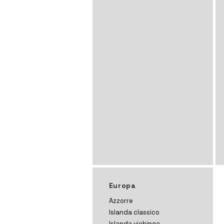
Europa
Azzorre
Islanda classico
Islanda vichinga