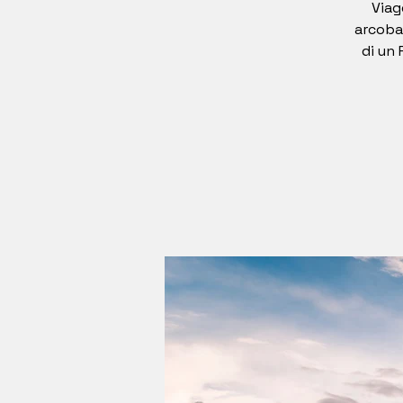
Viag
arcobal
di un 