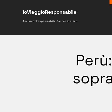
ioViaggioResponsabile
Turismo Responsabile Partecipativo
Perù:
sopra