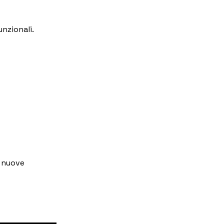
nzionali.
e nuove