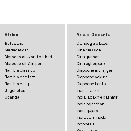
Africa
Asia e Oceania
Botswana
Cambogia e Laos
Madagascar
Cina classica
Marocco orizzonti
berberi
Cina yunnan
Marocco città imperiali
Cina cyberpunk
Namibia classico
Giappone momijigari
Namibia comfort
Giappone sakura
Namibia easy
Giappone kanto
Seychelles
India ladakh
Uganda
India ladakh e kashmir
India rajasthan
India gujarat
India tamil nadu
Indonesia
Kazakistan