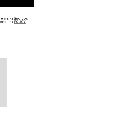
e e marketing cosi
nte link
POLICY