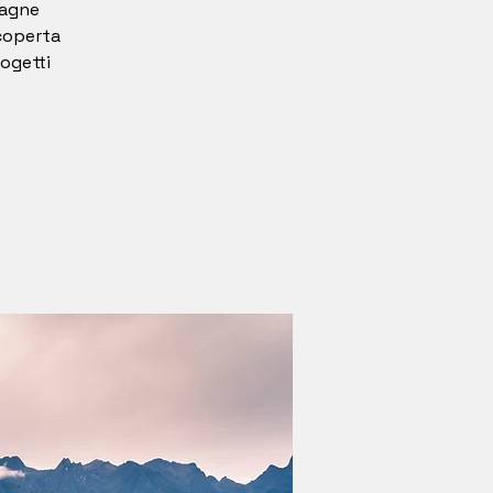
tagne
scoperta
rogetti