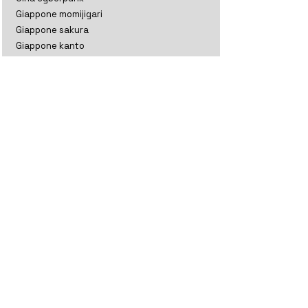
Giappone momijigari
Giappone sakura
Giappone kanto
India ladakh
India ladakh e kashmir
India rajasthan
India gujarat
India tamil nadu
Indonesia
Kazakistan
Maldive
Nepal classico
Nepal trekking
Nuova Zelanda aoteratoa
Nuova Zelanda classico
Oman
Sri Lanka perla
Sri lanka thè
Thailandia