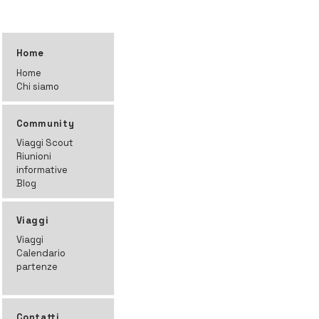
Home
Home
Chi siamo
Community
Viaggi Scout
Riunioni
informative
Blog
Viaggi
Viaggi
Calendario
partenze
Contatti