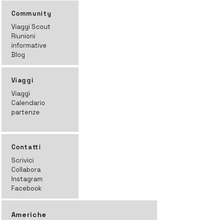
Community
Viaggi Scout
Riunioni
informative
Blog
Viaggi
Viaggi
Calendario
partenze
Contatti
Scrivici
Collabora
Instagram
Facebook
Americhe