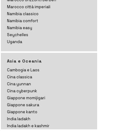
Marocco città imperiali
Namibia classico
Namibia comfort
Namibia easy
Seychelles
Uganda
Asia e Oceania
Cambogia e Laos
Cina classica
Cina yunnan
Cina cyberpunk
Giappone momijigari
Giappone sakura
Giappone kanto
India ladakh
India ladakh e kashmir
India rajasthan