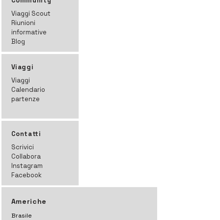
Community
Viaggi Scout
Riunioni
informative
Blog
Viaggi
Viaggi
Calendario
partenze
Contatti
Scrivici
Collabora
Instagram
Facebook
Americhe
Brasile