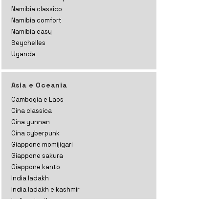
Namibia classico
Namibia comfort
Namibia easy
Seychelles
Uganda
Asia e Oceania
Cambogia e Laos
Cina classica
Cina yunnan
Cina cyberpunk
Giappone momijigari
Giappone sakura
Giappone kanto
India ladakh
India ladakh e kashmir
India rajasthan
India gujarat