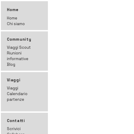
Home
Home
Chi siamo
Community
Viaggi Scout
Riunioni
informative
Blog
Viaggi
Viaggi
Calendario
partenze
Contatti
Scrivici