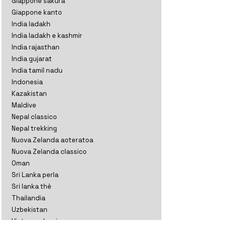
Giappone sakura
Giappone kanto
India ladakh
India ladakh e kashmir
India rajasthan
India gujarat
India tamil nadu
Indonesia
Kazakistan
Maldive
Nepal classico
Nepal trekking
Nuova Zelanda aoteratoa
Nuova Zelanda classico
Oman
Sri Lanka perla
Sri lanka thè
Thailandia
Uzbekistan
Vietnam classico