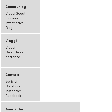
Community
Viaggi Scout
Riunioni
informative
Blog
Viaggi
Viaggi
Calendario
partenze
Contatti
Scrivici
Collabora
Instagram
Facebook
Americhe