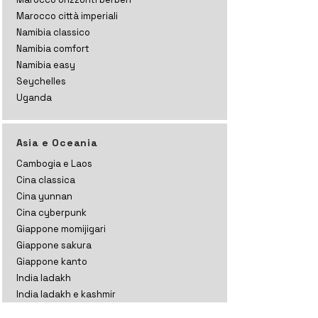
Marocco città imperiali
Namibia classico
Namibia comfort
Namibia easy
Seychelles
Uganda
Asia e Oceania
Cambogia e Laos
Cina classica
Cina yunnan
Cina cyberpunk
Giappone momijigari
Giappone sakura
Giappone kanto
India ladakh
India ladakh e kashmir
India rajasthan