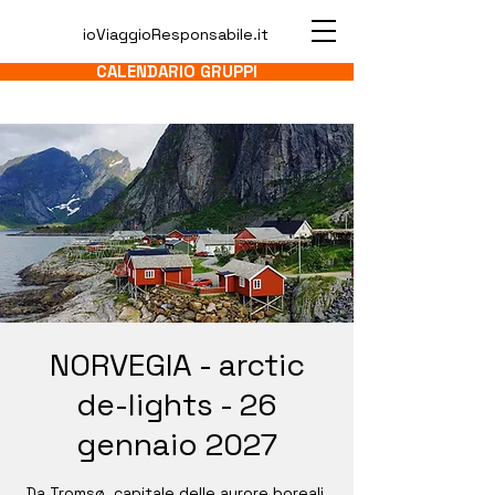
ioViaggioResponsabile.it
CALENDARIO GRUPPI
NORVEGIA - arctic
de-lights - 26
gennaio 2027
Da Tromsø, capitale delle aurore boreali,