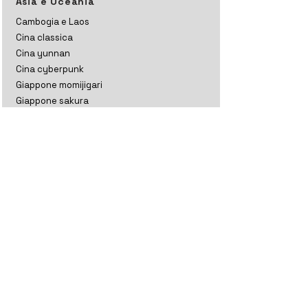
Asia e Oceania
Cambogia e Laos
Cina classica
Cina yunnan
Cina cyberpunk
Giappone momijigari
Giappone sakura
Giappone kanto
India ladakh
India ladakh e kashmir
India rajasthan
India gujarat
India tamil nadu
Indonesia
Kazakistan
Maldive
Nepal classico
Nepal trekking
Nuova Zelanda aoteratoa
Nuova Zelanda classico