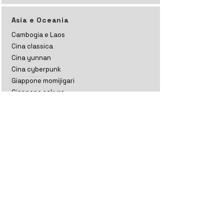
Asia e Oceania
Cambogia e Laos
Cina classica
Cina yunnan
Cina cyberpunk
Giappone momijigari
Giappone sakura
Giappone kanto
India ladakh
India ladakh e kashmir
India rajasthan
India gujarat
India tamil nadu
Indonesia
Kazakistan
Maldive
Nepal classico
Nepal trekking