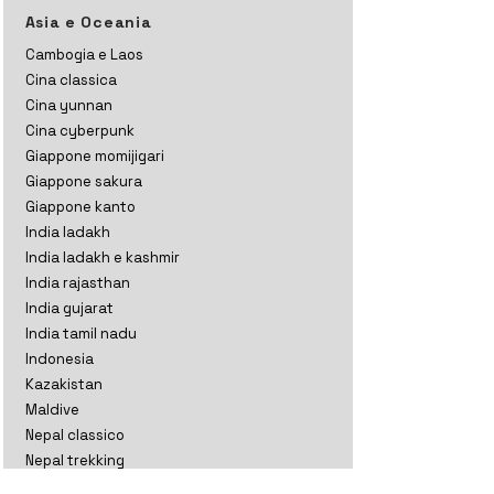
Asia e Oceania
Cambogia e Laos
Cina classica
Cina yunnan
Cina cyberpunk
Giappone momijigari
Giappone sakura
Giappone kanto
India ladakh
India ladakh e kashmir
India rajasthan
India gujarat
India tamil nadu
Indonesia
Kazakistan
Maldive
Nepal classico
Nepal trekking
Nuova Zelanda aoteratoa