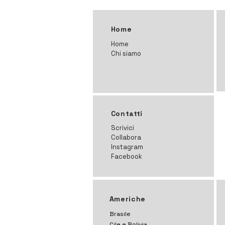
Home
Home
Chi siamo
Contatti
Scrivici
Collabora
Instagram
Facebook
Americhe
Brasile
Cile e Bolivia