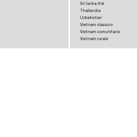
Sri lanka thè
Thailandia
Uzbekistan
Vietnam classico
Vietnam comunitario
Vietnam rurale