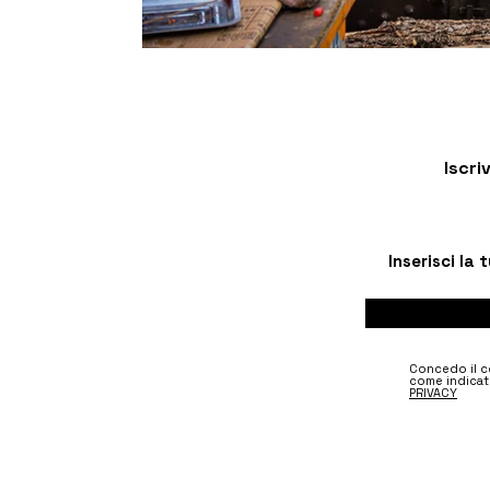
Iscri
Concedo il co
come indicat
PRIVACY