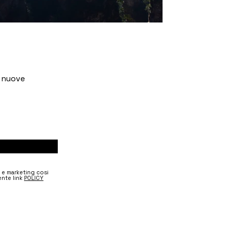
e nuove
e e marketing cosi
nte link
POLICY